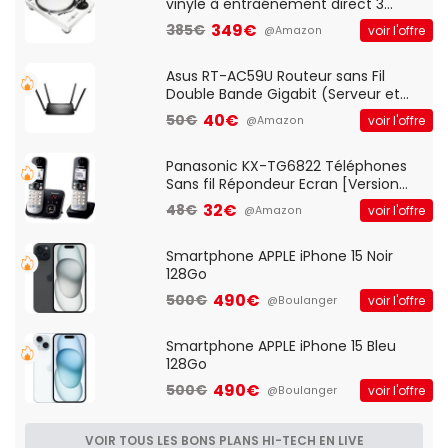
vinyle à entraénement direct 3
vitesses (33-45-78 trs/min) avec
349€
385€
voir l'offre
@Amazon
pre-ampli intégré et port USB
Asus RT-AC59U Routeur sans Fil
Double Bande Gigabit (Serveur et
Client VPN, Triple Vlan, Mode Point
40€
50€
voir l'offre
@Amazon
d'accès et Bridge, contrôle Parental,
Qos)
Panasonic KX-TG6822 Téléphones
Sans fil Répondeur Ecran [Version
Française]
32€
48€
voir l'offre
@Amazon
Smartphone APPLE iPhone 15 Noir
128Go
490€
500€
voir l'offre
@Boulanger
Smartphone APPLE iPhone 15 Bleu
128Go
490€
500€
voir l'offre
@Boulanger
VOIR TOUS LES BONS PLANS HI-TECH EN LIVE