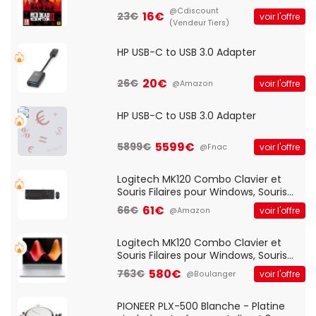
@Cdiscount
16€
23€
voir l'offre
(Vendeur Tiers)
HP USB-C to USB 3.0 Adapter
20€
26€
voir l'offre
@Amazon
HP USB-C to USB 3.0 Adapter
5599€
5899€
voir l'offre
@Fnac
Logitech MK120 Combo Clavier et
Souris Filaires pour Windows, Souris
Optique Filaire, Connexion USB Plug
61€
66€
voir l'offre
@Amazon
And Play, Confortable, Taille
Standard, PC/Portable, Clavier
QWERTY UK - Noir
Logitech MK120 Combo Clavier et
Souris Filaires pour Windows, Souris
Optique Filaire, Connexion USB Plug
580€
763€
voir l'offre
@Boulanger
And Play, Confortable, Taille
Standard, PC/Portable, Clavier
QWERTY UK - Noir
PIONEER PLX-500 Blanche - Platine