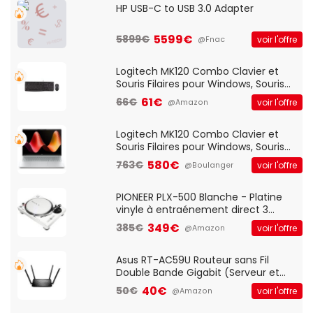
HP USB-C to USB 3.0 Adapter
5599€
5899€
voir l'offre
@Fnac
Logitech MK120 Combo Clavier et
Souris Filaires pour Windows, Souris
Optique Filaire, Connexion USB Plug
61€
66€
voir l'offre
@Amazon
And Play, Confortable, Taille
Standard, PC/Portable, Clavier
QWERTY UK - Noir
Logitech MK120 Combo Clavier et
Souris Filaires pour Windows, Souris
Optique Filaire, Connexion USB Plug
580€
763€
voir l'offre
@Boulanger
And Play, Confortable, Taille
Standard, PC/Portable, Clavier
QWERTY UK - Noir
PIONEER PLX-500 Blanche - Platine
vinyle à entraénement direct 3
vitesses (33-45-78 trs/min) avec
349€
385€
voir l'offre
@Amazon
pre-ampli intégré et port USB
Asus RT-AC59U Routeur sans Fil
Double Bande Gigabit (Serveur et
Client VPN, Triple Vlan, Mode Point
40€
50€
voir l'offre
@Amazon
d'accès et Bridge, contrôle Parental,
Qos)