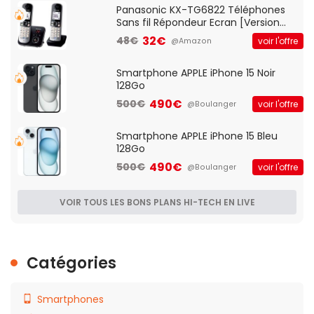
Panasonic KX-TG6822 Téléphones
Sans fil Répondeur Ecran [Version
Française]
32€
48€
voir l'offre
@Amazon
Smartphone APPLE iPhone 15 Noir
128Go
490€
500€
voir l'offre
@Boulanger
Smartphone APPLE iPhone 15 Bleu
128Go
490€
500€
voir l'offre
@Boulanger
VOIR TOUS LES BONS PLANS HI-TECH EN LIVE
Catégories
Smartphones