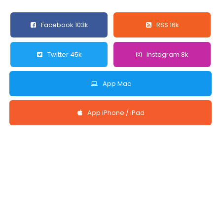
Facebook 103k
RSS 16k
Twitter 45k
Instagram 8k
App Mac
App iPhone / iPad