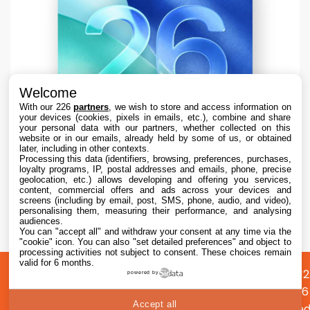
Welcome
With our 226
partners
, we wish to store and access information on
your devices (cookies, pixels in emails, etc.), combine and share
your personal data with our partners, whether collected on this
website or in our emails, already held by some of us, or obtained
later, including in other contexts.
Processing this data (identifiers, browsing, preferences, purchases,
loyalty programs, IP, postal addresses and emails, phone, precise
geolocation, etc.) allows developing and offering you services,
content, commercial offers and ads across your devices and
Apple teste iOS 26.6.1 sur iPhone pour des
screens (including by email, post, SMS, phone, audio, and video),
correctifs
personalising them, measuring their performance, and analysing
audiences.
You can "accept all" and withdraw your consent at any time via the
7 Aug. 2026 • 16:35
"cookie" icon
. You can also "set detailed preferences" and object to
processing activities not subject to consent. These choices remain
valid for 6 months.
A
Préférences
Confidentialité
© 2012
powered by
propos
cookies
2026
Accept all
i2CMed