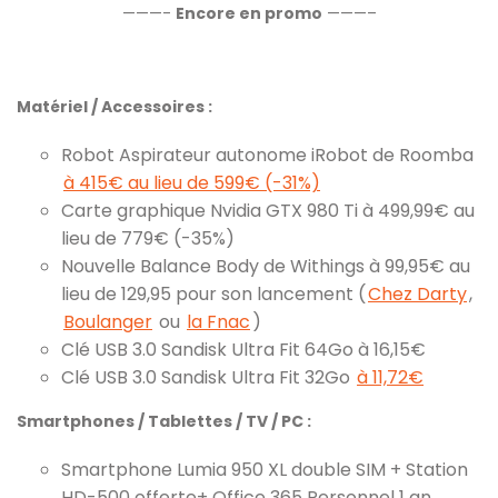
———-
Encore en promo
———–
Matériel / Accessoires :
Robot Aspirateur autonome iRobot de Roomba
à 415€ au lieu de 599€ (-31%)
Carte graphique Nvidia GTX 980 Ti à 499,99€ au
lieu de 779€ (-35%)
Nouvelle Balance Body de Withings à 99,95€ au
lieu de 129,95 pour son lancement (
Chez Darty
,
Boulanger
ou
la Fnac
)
Clé USB 3.0 Sandisk Ultra Fit 64Go à 16,15€
Clé USB 3.0 Sandisk Ultra Fit 32Go
à 11,72€
Smartphones / Tablettes / TV / PC :
Smartphone Lumia 950 XL double SIM + Station
HD-500 offerte+ Office 365 Personnel 1 an