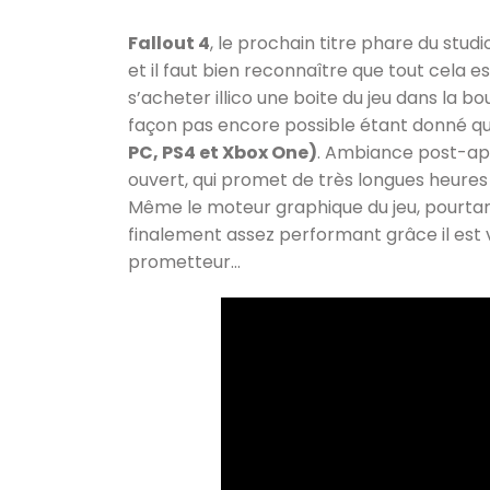
Fallout 4
, le prochain titre phare du stud
et il faut bien reconnaître que tout cela est
s’acheter illico une boite du jeu dans la b
façon pas encore possible étant donné que
PC, PS4 et Xbox One)
. Ambiance post-ap
ouvert, qui promet de très longues heures
Même le moteur graphique du jeu, pourtant 
finalement assez performant grâce il est vr
prometteur…