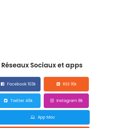
Réseaux Sociaux et apps
Facebook 103k
RSS 16k
Twitter 45k
Instagram 8k
App Mac