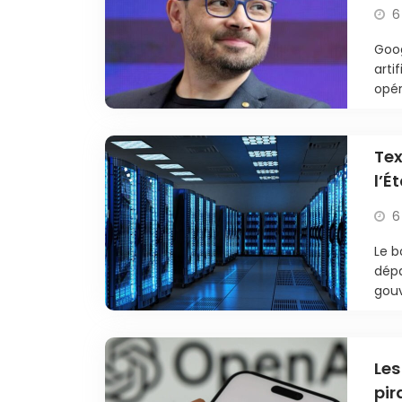
sci
6
Goog
arti
opér
Tex
l’É
ra
6
Le 
dépa
gouv
Les
pir