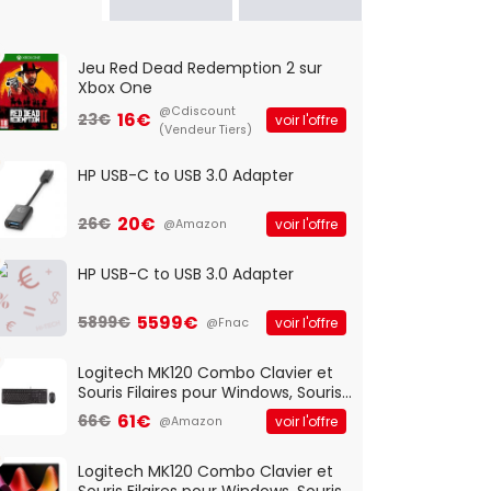
Jeu Red Dead Redemption 2 sur
Xbox One
@Cdiscount
16€
23€
voir l'offre
(Vendeur Tiers)
HP USB-C to USB 3.0 Adapter
20€
26€
voir l'offre
@Amazon
HP USB-C to USB 3.0 Adapter
5599€
5899€
voir l'offre
@Fnac
Logitech MK120 Combo Clavier et
Souris Filaires pour Windows, Souris
Optique Filaire, Connexion USB Plug
61€
66€
voir l'offre
@Amazon
And Play, Confortable, Taille
Standard, PC/Portable, Clavier
QWERTY UK - Noir
Logitech MK120 Combo Clavier et
Souris Filaires pour Windows, Souris