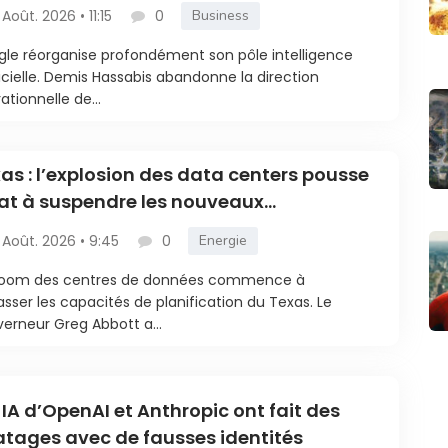
entifique
 Août. 2026 • 11:15
0
Business
le réorganise profondément son pôle intelligence
ficielle. Demis Hassabis abandonne la direction
ationnelle de...
as : l’explosion des data centers pousse
tat à suspendre les nouveaux
ccordements
 Août. 2026 • 9:45
0
Energie
boom des centres de données commence à
sser les capacités de planification du Texas. Le
erneur Greg Abbott a...
 IA d’OpenAI et Anthropic ont fait des
atages avec de fausses identités