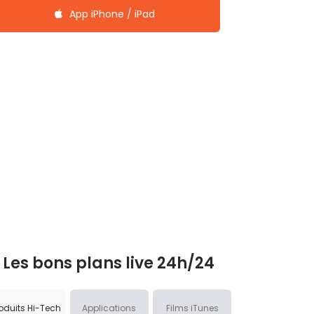
App iPhone / iPad
Les bons plans live 24h/24
oduits Hi-Tech
Applications
Films iTunes