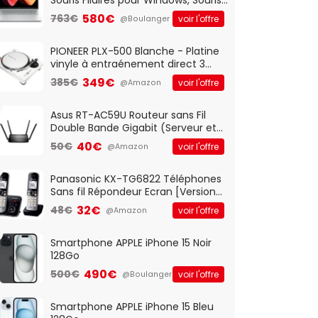
Optique Filaire, Connexion USB Plug
580€
763€
voir l'offre
@Boulanger
And Play, Confortable, Taille
Standard, PC/Portable, Clavier
QWERTY UK - Noir
PIONEER PLX-500 Blanche - Platine
vinyle à entraénement direct 3
vitesses (33-45-78 trs/min) avec
349€
385€
voir l'offre
@Amazon
pre-ampli intégré et port USB
Asus RT-AC59U Routeur sans Fil
Double Bande Gigabit (Serveur et
Client VPN, Triple Vlan, Mode Point
40€
50€
voir l'offre
@Amazon
d'accès et Bridge, contrôle
Parental, Qos)
Panasonic KX-TG6822 Téléphones
Sans fil Répondeur Ecran [Version
Française]
32€
48€
voir l'offre
@Amazon
Smartphone APPLE iPhone 15 Noir
128Go
490€
500€
voir l'offre
@Boulanger
Smartphone APPLE iPhone 15 Bleu