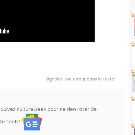
Signaler une erreur dans le texte
? Suivez KultureGeek pour ne rien rater de
gh-Tech !