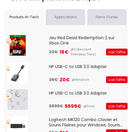
Produits Hi-Tech
Applications
Films iTunes
Jeu Red Dead Redemption 2 sur
Xbox One
@Cdiscount
16€
23€
voir l'offre
(Vendeur Tiers)
HP USB-C to USB 3.0 Adapter
20€
26€
voir l'offre
@Amazon
HP USB-C to USB 3.0 Adapter
5599€
5899€
voir l'offre
@Fnac
Logitech MK120 Combo Clavier et
Souris Filaires pour Windows, Souris
Optique Filaire, Connexion USB Plug