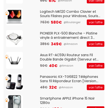
61€
66€
voir l'offre
@Amazon
And Play, Confortable, Taille
Standard, PC/Portable, Clavier
QWERTY UK - Noir
Logitech MK120 Combo Clavier et
Souris Filaires pour Windows, Souris
Optique Filaire, Connexion USB Plug
580€
763€
voir l'offre
@Boulanger
And Play, Confortable, Taille
Standard, PC/Portable, Clavier
QWERTY UK - Noir
PIONEER PLX-500 Blanche - Platine
vinyle à entraénement direct 3
vitesses (33-45-78 trs/min) avec
349€
385€
voir l'offre
@Amazon
pre-ampli intégré et port USB
Asus RT-AC59U Routeur sans Fil
Double Bande Gigabit (Serveur et
Client VPN, Triple Vlan, Mode Point
40€
50€
voir l'offre
@Amazon
d'accès et Bridge, contrôle Parental,
Qos)
Panasonic KX-TG6822 Téléphones
Sans fil Répondeur Ecran [Version
Française]
32€
48€
voir l'offre
@Amazon
Smartphone APPLE iPhone 15 Noir
128Go