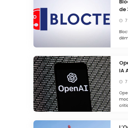
Blo
de 
7
Bloc
déma
Ope
IA 
7
Open
modè
criti
L’O