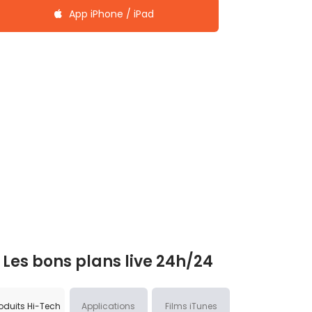
App iPhone / iPad
Les bons plans live 24h/24
oduits Hi-Tech
Applications
Films iTunes