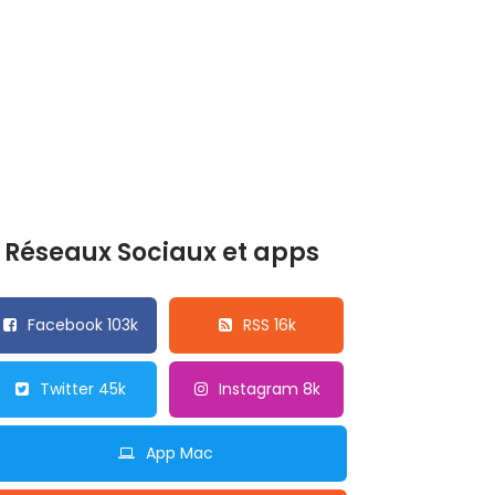
Réseaux Sociaux et apps
Facebook 103k
RSS 16k
Twitter 45k
Instagram 8k
App Mac