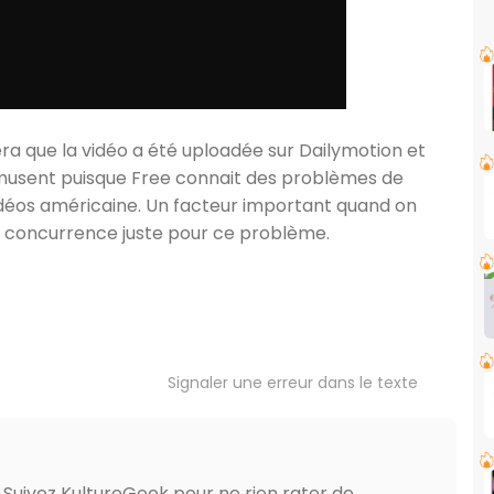
era que la vidéo a été uploadée sur Dailymotion et
amusent puisque Free connait des problèmes de
déos américaine. Un facteur important quand on
la concurrence juste pour ce problème.
Signaler une erreur dans le texte
? Suivez KultureGeek pour ne rien rater de