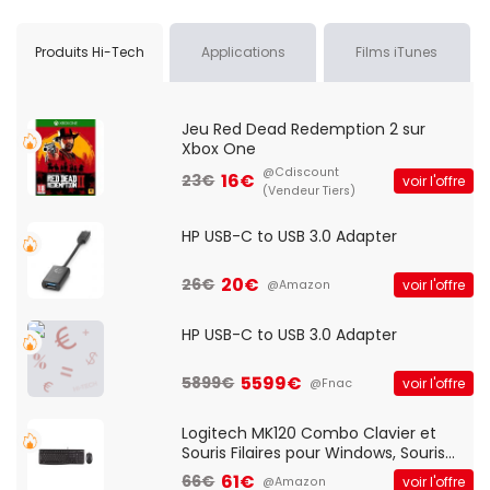
Produits Hi-Tech
Applications
Films iTunes
Jeu Red Dead Redemption 2 sur
Xbox One
@Cdiscount
16€
23€
voir l'offre
(Vendeur Tiers)
HP USB-C to USB 3.0 Adapter
20€
26€
voir l'offre
@Amazon
HP USB-C to USB 3.0 Adapter
5599€
5899€
voir l'offre
@Fnac
Logitech MK120 Combo Clavier et
Souris Filaires pour Windows, Souris
Optique Filaire, Connexion USB Plug
61€
66€
voir l'offre
@Amazon