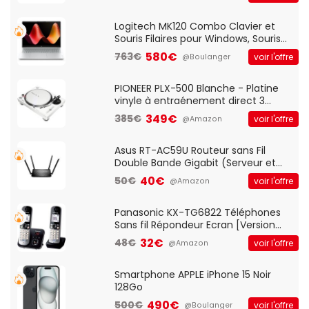
And Play, Confortable, Taille
Standard, PC/Portable, Clavier
QWERTY UK - Noir
Logitech MK120 Combo Clavier et
Souris Filaires pour Windows, Souris
Optique Filaire, Connexion USB Plug
580€
763€
voir l'offre
@Boulanger
And Play, Confortable, Taille
Standard, PC/Portable, Clavier
QWERTY UK - Noir
PIONEER PLX-500 Blanche - Platine
vinyle à entraénement direct 3
vitesses (33-45-78 trs/min) avec
349€
385€
voir l'offre
@Amazon
pre-ampli intégré et port USB
Asus RT-AC59U Routeur sans Fil
Double Bande Gigabit (Serveur et
Client VPN, Triple Vlan, Mode Point
40€
50€
voir l'offre
@Amazon
d'accès et Bridge, contrôle Parental,
Qos)
Panasonic KX-TG6822 Téléphones
Sans fil Répondeur Ecran [Version
Française]
32€
48€
voir l'offre
@Amazon
Smartphone APPLE iPhone 15 Noir
128Go
490€
500€
voir l'offre
@Boulanger