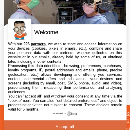
Welcome
With our 226
partners
, we wish to store and access information on
your devices (cookies, pixels in emails, etc.), combine and share
your personal data with our partners, whether collected on this
website or in our emails, already held by some of us, or obtained
later, including in other contexts.
Processing this data (identifiers, browsing, preferences, purchases,
loyalty programs, IP, postal addresses and emails, phone, precise
geolocation, etc.) allows developing and offering you services,
content, commercial offers and ads across your devices and
Apple Vision Pro : une étude confirme son
screens (including by email, post, SMS, phone, audio, and video),
intérêt en chirurgie avec des opérations 19 %
personalising them, measuring their performance, and analysing
audiences.
plus rapides
You can "accept all" and withdraw your consent at any time via the
5 Aug. 2026 • 17:45
"cookie" icon
. You can also "set detailed preferences" and object to
processing activities not subject to consent. These choices remain
valid for 6 months.
A
Préférences
Confidentialité
© 2012
powered by
propos
cookies
2026
Accept all
i2CMed