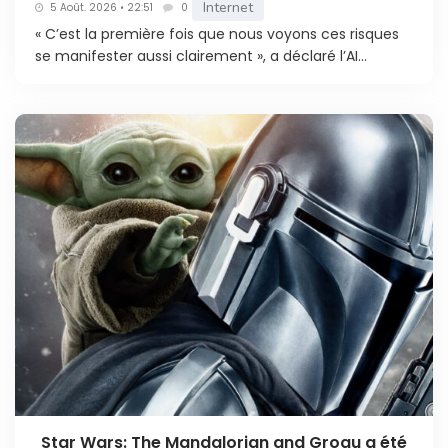
Internet
5 Août. 2026 • 22:51
0
« C’est la première fois que nous voyons ces risques
se manifester aussi clairement », a déclaré l’AI...
Star Wars: The Mandalorian and Grogu a été