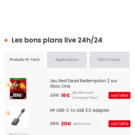
Les bons plans live 24h/24
Produits Hi-Tech
Applications
Films iTunes
Jeu Red Dead Redemption 2 sur
Xbox One
@Cdiscount
16€
23€
voir l'offre
(Vendeur Tiers)
HP USB-C to USB 3.0 Adapter
20€
26€
voir l'offre
@Amazon