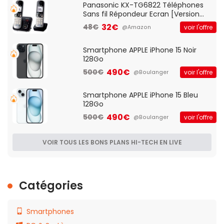
Panasonic KX-TG6822 Téléphones
Sans fil Répondeur Ecran [Version
Française]
32€
48€
voir l'offre
@Amazon
Smartphone APPLE iPhone 15 Noir
128Go
490€
500€
voir l'offre
@Boulanger
Smartphone APPLE iPhone 15 Bleu
128Go
490€
500€
voir l'offre
@Boulanger
VOIR TOUS LES BONS PLANS HI-TECH EN LIVE
Catégories
Smartphones