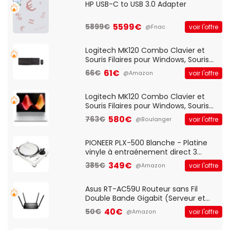
HP USB-C to USB 3.0 Adapter
5599€
5899€
voir l'offre
@Fnac
Logitech MK120 Combo Clavier et
Souris Filaires pour Windows, Souris
Optique Filaire, Connexion USB Plug
61€
66€
voir l'offre
@Amazon
And Play, Confortable, Taille
Standard, PC/Portable, Clavier
QWERTY UK - Noir
Logitech MK120 Combo Clavier et
Souris Filaires pour Windows, Souris
Optique Filaire, Connexion USB Plug
580€
763€
voir l'offre
@Boulanger
And Play, Confortable, Taille
Standard, PC/Portable, Clavier
QWERTY UK - Noir
PIONEER PLX-500 Blanche - Platine
vinyle à entraénement direct 3
vitesses (33-45-78 trs/min) avec
349€
385€
voir l'offre
@Amazon
pre-ampli intégré et port USB
Asus RT-AC59U Routeur sans Fil
Double Bande Gigabit (Serveur et
Client VPN, Triple Vlan, Mode Point
40€
50€
voir l'offre
@Amazon
d'accès et Bridge, contrôle Parental,
Qos)