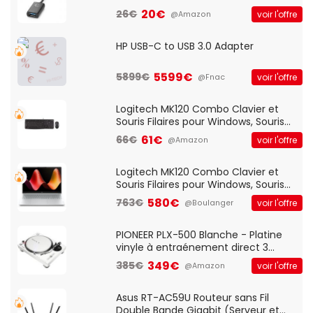
20€
26€
voir l'offre
@Amazon
HP USB-C to USB 3.0 Adapter
5599€
5899€
voir l'offre
@Fnac
Logitech MK120 Combo Clavier et
Souris Filaires pour Windows, Souris
Optique Filaire, Connexion USB Plug
61€
66€
voir l'offre
@Amazon
And Play, Confortable, Taille
Standard, PC/Portable, Clavier
QWERTY UK - Noir
Logitech MK120 Combo Clavier et
Souris Filaires pour Windows, Souris
Optique Filaire, Connexion USB Plug
580€
763€
voir l'offre
@Boulanger
And Play, Confortable, Taille
Standard, PC/Portable, Clavier
QWERTY UK - Noir
PIONEER PLX-500 Blanche - Platine
vinyle à entraénement direct 3
vitesses (33-45-78 trs/min) avec
349€
385€
voir l'offre
@Amazon
pre-ampli intégré et port USB
Asus RT-AC59U Routeur sans Fil
Double Bande Gigabit (Serveur et