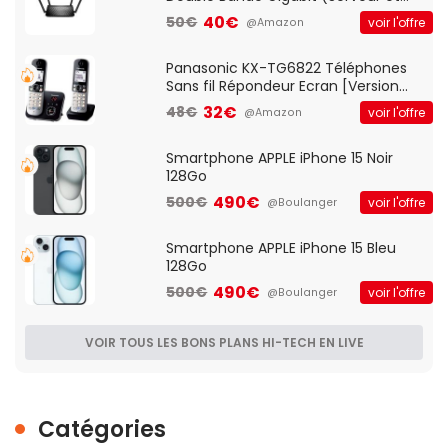
Client VPN, Triple Vlan, Mode Point
40€
50€
voir l'offre
@Amazon
d'accès et Bridge, contrôle Parental,
Qos)
Panasonic KX-TG6822 Téléphones
Sans fil Répondeur Ecran [Version
Française]
32€
48€
voir l'offre
@Amazon
Smartphone APPLE iPhone 15 Noir
128Go
490€
500€
voir l'offre
@Boulanger
Smartphone APPLE iPhone 15 Bleu
128Go
490€
500€
voir l'offre
@Boulanger
VOIR TOUS LES BONS PLANS HI-TECH EN LIVE
Catégories