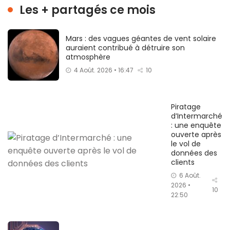
Les + partagés ce mois
Mars : des vagues géantes de vent solaire
auraient contribué à détruire son
atmosphère
4 Août. 2026 • 16:47
10
Piratage
d’Intermarché
: une enquête
ouverte après
le vol de
données des
clients
6 Août.
2026 •
10
22:50