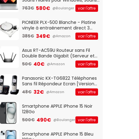
Optique Filaire, Connexion USB Plug
580€
763€
voir l'offre
@Boulanger
And Play, Confortable, Taille
Standard, PC/Portable, Clavier
QWERTY UK - Noir
PIONEER PLX-500 Blanche - Platine
vinyle à entraénement direct 3
vitesses (33-45-78 trs/min) avec
349€
385€
voir l'offre
@Amazon
pre-ampli intégré et port USB
Asus RT-AC59U Routeur sans Fil
Double Bande Gigabit (Serveur et
Client VPN, Triple Vlan, Mode Point
40€
50€
voir l'offre
@Amazon
d'accès et Bridge, contrôle
Parental, Qos)
Panasonic KX-TG6822 Téléphones
Sans fil Répondeur Ecran [Version
Française]
32€
48€
voir l'offre
@Amazon
Smartphone APPLE iPhone 15 Noir
128Go
490€
500€
voir l'offre
@Boulanger
Smartphone APPLE iPhone 15 Bleu