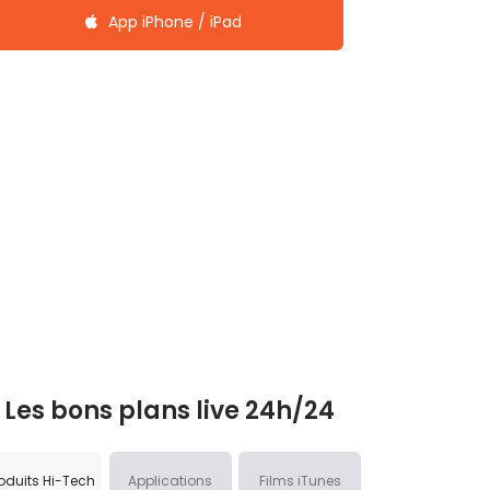
App iPhone / iPad
Les bons plans live 24h/24
oduits Hi-Tech
Applications
Films iTunes