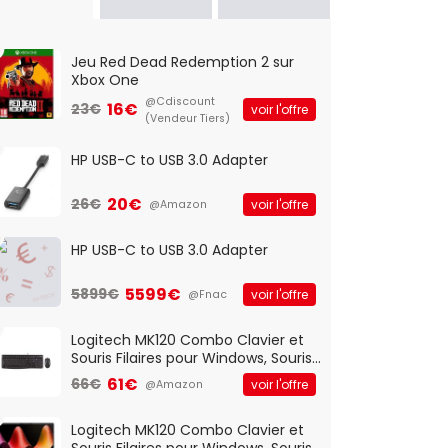
Jeu Red Dead Redemption 2 sur
Xbox One
@Cdiscount
16€
23€
voir l'offre
(Vendeur Tiers)
HP USB-C to USB 3.0 Adapter
20€
26€
voir l'offre
@Amazon
HP USB-C to USB 3.0 Adapter
5599€
5899€
voir l'offre
@Fnac
Logitech MK120 Combo Clavier et
Souris Filaires pour Windows, Souris
Optique Filaire, Connexion USB Plug
61€
66€
voir l'offre
@Amazon
And Play, Confortable, Taille
Standard, PC/Portable, Clavier
QWERTY UK - Noir
Logitech MK120 Combo Clavier et
Souris Filaires pour Windows, Souris