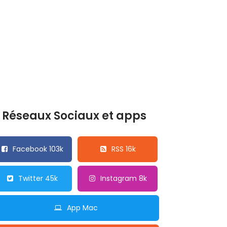
Réseaux Sociaux et apps
Facebook 103k
RSS 16k
Twitter 45k
Instagram 8k
App Mac