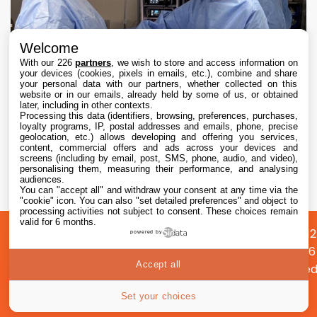
Welcome
With our 226
partners
, we wish to store and access information on
your devices (cookies, pixels in emails, etc.), combine and share
your personal data with our partners, whether collected on this
website or in our emails, already held by some of us, or obtained
later, including in other contexts.
Processing this data (identifiers, browsing, preferences, purchases,
loyalty programs, IP, postal addresses and emails, phone, precise
geolocation, etc.) allows developing and offering you services,
content, commercial offers and ads across your devices and
Apple Vision Pro : une étude confirme son
screens (including by email, post, SMS, phone, audio, and video),
intérêt en chirurgie avec des opérations 19 %
personalising them, measuring their performance, and analysing
audiences.
plus rapides
You can "accept all" and withdraw your consent at any time via the
5 Aug. 2026 • 17:45
"cookie" icon
. You can also "set detailed preferences" and object to
processing activities not subject to consent. These choices remain
valid for 6 months.
A
Préférences
Confidentialité
© 2012
powered by
propos
cookies
2026
Accept all
i2CMed
|
32
Set your choices