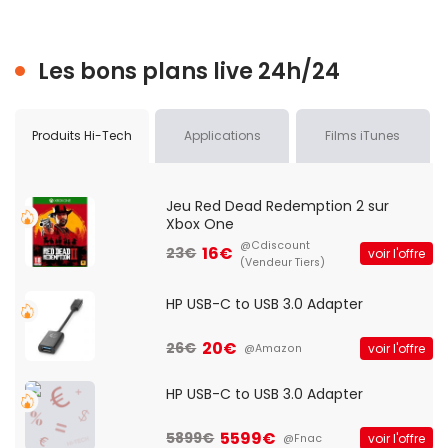
Les bons plans live 24h/24
Produits Hi-Tech
Applications
Films iTunes
Jeu Red Dead Redemption 2 sur
Xbox One
@Cdiscount
16€
23€
voir l'offre
(Vendeur Tiers)
HP USB-C to USB 3.0 Adapter
20€
26€
voir l'offre
@Amazon
HP USB-C to USB 3.0 Adapter
5599€
5899€
voir l'offre
@Fnac