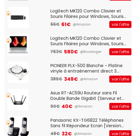
Logitech MK120 Combo Clavier et
Souris Filaires pour Windows, Souris
Optique Filaire, Connexion USB Plug
61€
66€
voir l'offre
@Amazon
And Play, Confortable, Taille
Standard, PC/Portable, Clavier
QWERTY UK - Noir
Logitech MK120 Combo Clavier et
Souris Filaires pour Windows, Souris
Optique Filaire, Connexion USB Plug
580€
763€
voir l'offre
@Boulanger
And Play, Confortable, Taille
Standard, PC/Portable, Clavier
QWERTY UK - Noir
PIONEER PLX-500 Blanche - Platine
vinyle à entraénement direct 3
vitesses (33-45-78 trs/min) avec
349€
385€
voir l'offre
@Amazon
pre-ampli intégré et port USB
Asus RT-AC59U Routeur sans Fil
Double Bande Gigabit (Serveur et
Client VPN, Triple Vlan, Mode Point
40€
50€
voir l'offre
@Amazon
d'accès et Bridge, contrôle Parental,
Qos)
Panasonic KX-TG6822 Téléphones
Sans fil Répondeur Ecran [Version
Française]
32€
48€
voir l'offre
@Amazon