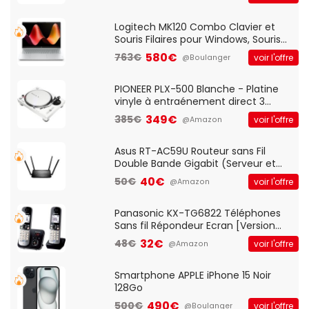
And Play, Confortable, Taille
Standard, PC/Portable, Clavier
QWERTY UK - Noir
Logitech MK120 Combo Clavier et
Souris Filaires pour Windows, Souris
Optique Filaire, Connexion USB Plug
580€
763€
voir l'offre
@Boulanger
And Play, Confortable, Taille
Standard, PC/Portable, Clavier
QWERTY UK - Noir
PIONEER PLX-500 Blanche - Platine
vinyle à entraénement direct 3
vitesses (33-45-78 trs/min) avec
349€
385€
voir l'offre
@Amazon
pre-ampli intégré et port USB
Asus RT-AC59U Routeur sans Fil
Double Bande Gigabit (Serveur et
Client VPN, Triple Vlan, Mode Point
40€
50€
voir l'offre
@Amazon
d'accès et Bridge, contrôle Parental,
Qos)
Panasonic KX-TG6822 Téléphones
Sans fil Répondeur Ecran [Version
Française]
32€
48€
voir l'offre
@Amazon
Smartphone APPLE iPhone 15 Noir
128Go
490€
500€
voir l'offre
@Boulanger