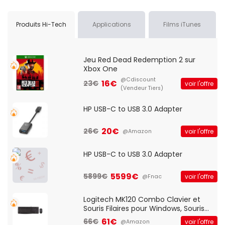
Produits Hi-Tech
Applications
Films iTunes
Jeu Red Dead Redemption 2 sur
Xbox One
@Cdiscount
16€
23€
voir l'offre
(Vendeur Tiers)
HP USB-C to USB 3.0 Adapter
20€
26€
voir l'offre
@Amazon
HP USB-C to USB 3.0 Adapter
5599€
5899€
voir l'offre
@Fnac
Logitech MK120 Combo Clavier et
Souris Filaires pour Windows, Souris
Optique Filaire, Connexion USB Plug
61€
66€
voir l'offre
@Amazon