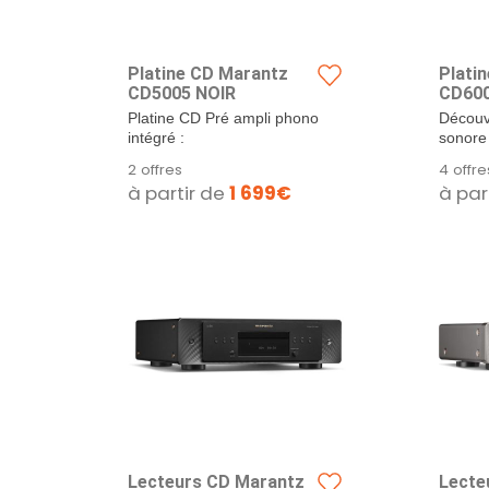
Platine CD Marantz
Plati
CD5005 NOIR
CD600
Platine CD Pré ampli phono
Découv
intégré :
sonore 
Marant
2 offres
4 offre
Élevez
à partir de
1 699€
à par
musical
Lecteurs CD Marantz
Lecte