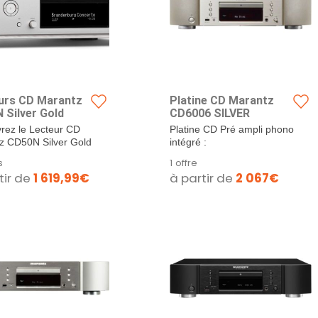
urs CD Marantz
Platine CD Marantz
 Silver Gold
CD6006 SILVER
rez le Lecteur CD
Platine CD Pré ampli phono
z CD50N Silver Gold
intégré :
usion parfaite entre
s
1 offre
on et modernité
tir de
1 619,99€
à partir de
2 067€
votre...