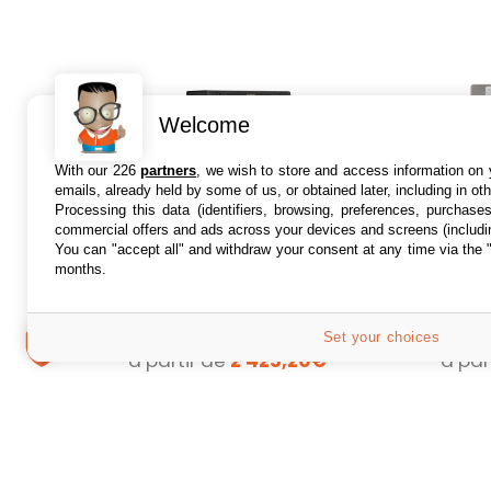
Welcome
With our 226
partners
, we wish to store and access information on y
emails, already held by some of us, or obtained later, including in ot
Processing this data (identifiers, browsing, preferences, purchase
commercial offers and ads across your devices and screens (includi
Amplis WiFi/Bluetooth
Maran
You can "accept all" and withdraw your consent at any time via the 
Marantz Model 40n
Silver
months.
Noir
Lecteu
Découvrez l'excellence
SACD 3
sonore avec l'Amplificateur
4 offres
1 offre
Set your choices
Stéréo Marantz Model 40n
à partir de
2 425,20€
à par
Noir Élevez votre...