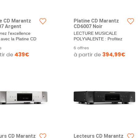
ne CD Marantz
Platine CD Marantz
7 Argent
CD6007 Noir
rez l'excellence
LECTURE MUSICALE
avec la Platine CD
POLYVALENTE : Profitez
z CD6007 Argent
de vos CD, CD-R/RW et
s
6 offres
 votre expérience
fichiers haute résolution via
tir de
439€
à partir de
394,99€
e à un niveau...
USB, y compris WAV,
MP3,...
urs CD Marantz
Lecteurs CD Marantz