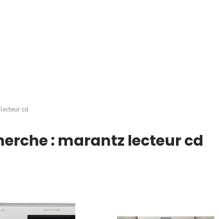
lecteur cd
herche : marantz lecteur cd