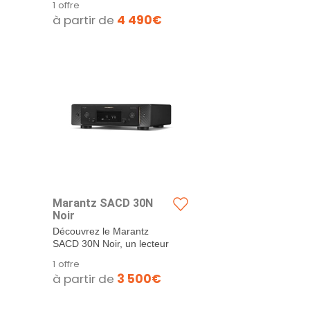
1 offre
AV8805A
à partir de
4 490€
Marantz SACD 30N
Noir
Découvrez le Marantz
SACD 30N Noir, un lecteur
CD/SACD qui redéfinit
1 offre
l'expérience...
à partir de
3 500€