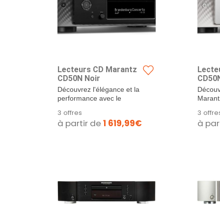
Lecteurs CD Marantz
Lecte
CD50N Noir
CD50N
Découvrez l'élégance et la
Découv
performance avec le
Marant
Lecteur CD Marantz
: une f
3 offres
3 offre
CD50N Noir Le Lecteur CD
traditi
à partir de
1 619,99€
à par
Marantz CD50N Noir est
Élevez 
la...