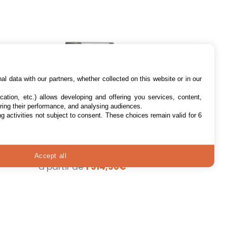
l data with our partners, whether collected on this website or in our
cation, etc.) allows developing and offering you services, content,
ring their performance, and analysing audiences.
Amplis WiFi/Bluetooth
g activities not subject to consent. These choices remain valid for 6
Marantz Model 40n
Silver
Découvrez l'excellence
sonore avec l'Amplificateur
3 offres
Accept all
Stéréo Marantz Model 40N
à partir de
1 914,96€
Silver Élevez votre...