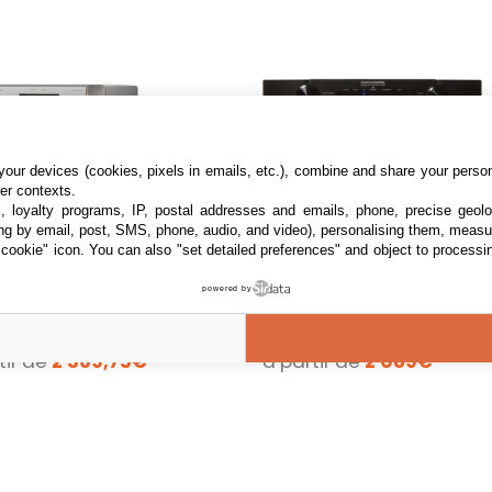
our devices (cookies, pixels in emails, etc.), combine and share your persona
her contexts.
s, loyalty programs, IP, postal addresses and emails, phone, precise geolo
ng by email, post, SMS, phone, audio, and video), personalising them, measu
tz SACD 30N
Amplificateur HiFi
"cookie" icon
. You can also "set detailed preferences" and object to processin
Marantz PM5005 NOIR
r CD/SACD Marantz
Ampli Hifi Puissance : 2 x
powered by
0N Silver
40 Watts (sous 8 Ohms)
Rapport signal bruit : 102
2 offres
dB
tir de
2 369,75€
à partir de
2 089€