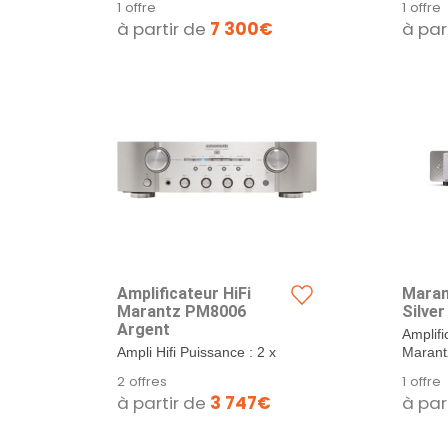
1 offre
1 offre
à partir de
7 300€
à par
Amplificateur HiFi
Maran
Marantz PM8006
Silver
Argent
Amplifi
Ampli Hifi Puissance : 2 x
Marant
70 Watts (sous 8 Ohms)
2 offres
1 offre
Rapport signal bruit : 87 dB
à partir de
3 747€
à par