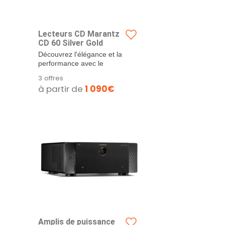
Lecteurs CD Marantz
CD 60 Silver Gold
Découvrez l'élégance et la
performance avec le
Lecteur CD Marantz CD 60
3 offres
Silver Gold Le Lecteur CD
à partir de
1 090€
Marantz CD 60...
Amplis de puissance