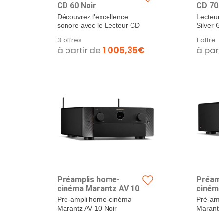
CD 60 Noir
CD 70 
Découvrez l'excellence
Lecteu
sonore avec le Lecteur CD
Silver 
Marantz CD 60 Noir Élevez
3 offres
1 offre
votre expérience musicale
à partir de
1 005,35€
à par
à un niveau...
Préamplis home-
Préam
cinéma Marantz AV 10
ciném
Pré-ampli home-cinéma
Pré-am
Marantz AV 10 Noir
Marant