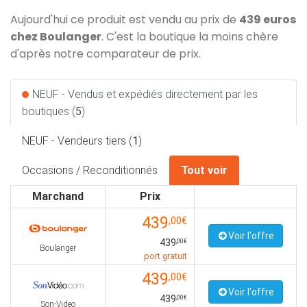
Aujourd'hui ce produit est vendu au prix de
439 euros
chez Boulanger
. C'est la boutique la moins chère
d'après notre comparateur de prix.
NEUF - Vendus et expédiés directement par les
boutiques (
5
)
NEUF - Vendeurs tiers (
1
)
Occasions / Reconditionnés
Tout voir
Marchand
Prix
439
,00€
Voir l'offre
439
,00€
Boulanger
port gratuit
439
,00€
Voir l'offre
439
,00€
Son-Video