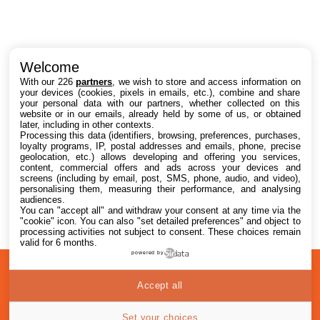
Intéressant ? Partagez !
Welcome
With our 226
partners
, we wish to store and access information on
your devices (cookies, pixels in emails, etc.), combine and share
your personal data with our partners, whether collected on this
website or in our emails, already held by some of us, or obtained
later, including in other contexts.
Processing this data (identifiers, browsing, preferences, purchases,
loyalty programs, IP, postal addresses and emails, phone, precise
geolocation, etc.) allows developing and offering you services,
content, commercial offers and ads across your devices and
screens (including by email, post, SMS, phone, audio, and video),
personalising them, measuring their performance, and analysing
audiences.
You can "accept all" and withdraw your consent at any time via the
"cookie" icon
. You can also "set detailed preferences" and object to
processing activities not subject to consent. These choices remain
valid for 6 months.
powered by
A
Confidentialité
© 2012-2026
Accept all
propos
i2CMedia
Set your choices