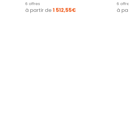
40,2 MP. X-Processeur 5. IBIS.
40,2 MP.
6 offres
6 offres
à partir de
1 512,55€
à part