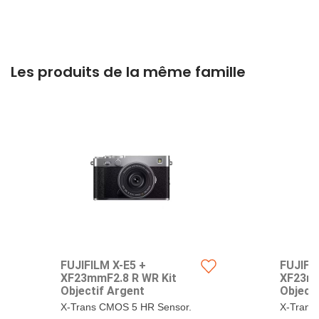
Les produits de la même famille
FUJIFILM X-E5 +
FUJIFI
XF23mmF2.8 R WR Kit
XF23mm
Objectif Argent
Objecti
X-Trans CMOS 5 HR Sensor.
X-Trans