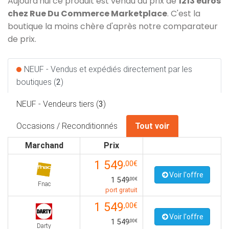
Aujourd'hui ce produit est vendu au prix de
1213 euros
chez Rue Du Commerce Marketplace
. C'est la
boutique la moins chère d'après notre comparateur
de prix.
NEUF - Vendus et expédiés directement par les
boutiques (
2
)
NEUF - Vendeurs tiers (
3
)
Occasions / Reconditionnés
Tout voir
Marchand
Prix
1 549
,00€
Voir l'offre
1 549
,00€
Fnac
port gratuit
1 549
,00€
Voir l'offre
1 549
,00€
Darty