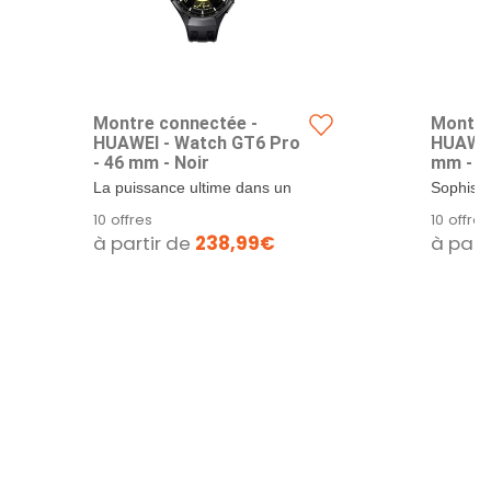
Montre connectée -
Montre
HUAWEI - Watch GT6 Pro
HUAWEI
- 46 mm - Noir
mm - N
La puissance ultime dans un
Sophisti
design raffiné.
10 offres
10 offres
à partir de
238,99€
à part