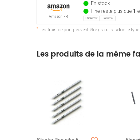
En stock
Il ne reste plus que 1 
Amazon FR
Chronopost
Colissimo
*
Les frais de port peuvent être gratuits selon le typ
Les produits de la même fa
Stroke Pen nibs 5
Flex n