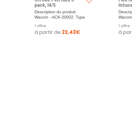
pack, I4/5
Intuo
Description du produit:
Descrip
Wacom - ACK-20002. Type
Wacom 
de produit: Plume à...
de prod
1 offre
1 offre
à partir de
22,43€
à par