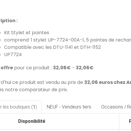
iption :
Kit Stylet et pointes
comprend: 1 stylet UP-7724-00A-1, 5 pointes de rechange
Compatible avec les DTU-1141 et DTH-1152
UP7724
1 offre
pour ce produit :
32,06€
-
32,06€
rd'hui ce produit est vendu au prix de
32,06 euros chez 
ès notre comparateur de prix.
 les boutiques (
1
)
NEUF - Vendeurs tiers
Occasions / R
Disponibilité