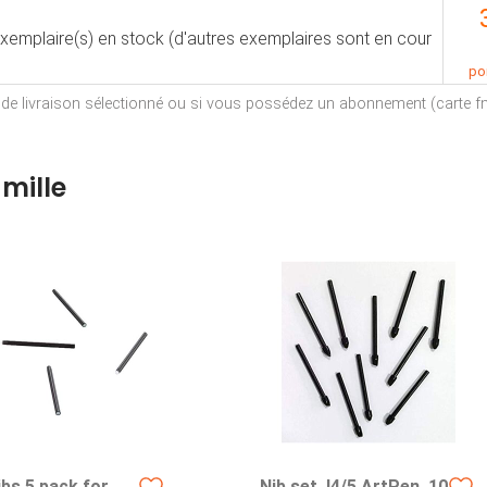
exemplaire(s) en stock (d'autres exemplaires sont en cour
por
e de livraison sélectionné ou si vous possédez un abonnement (carte fna
mille
ibs 5 pack for
Nib set, I4/5 ArtPen, 10