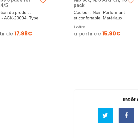
s4/5
pack
tion du produit :
Couleur : Noir. Performant
- ACK-20004. Type
et confortable. Matériaux
uit : Plume à...
de haute...
1 offre
tir de
17,98€
à partir de
15,90€
Intér