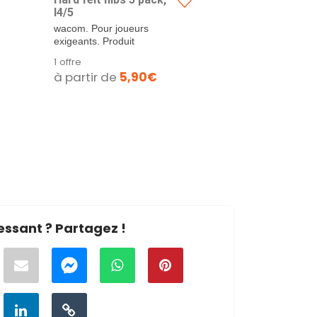
I4/5
wacom. Pour joueurs
exigeants. Produit
performant. Description
1 offre
du...
à partir de
5,90€
essant ? Partagez !