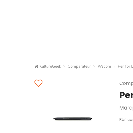
KultureGeek
Comparateur
Wacom
Pen for
Compa
Pe
Marq
Réf. co