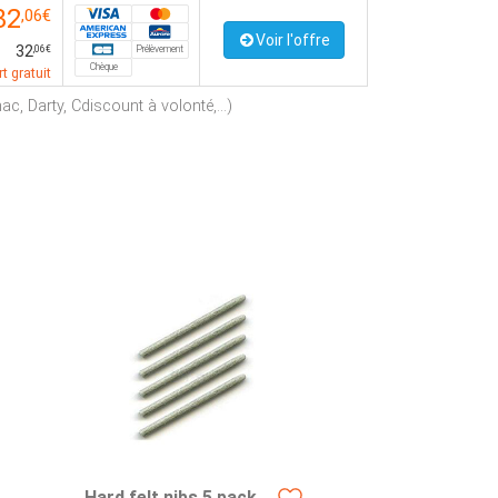
32
,06€
Voir l'offre
32
Prélèvement
,06€
Chèque
t gratuit
c, Darty, Cdiscount à volonté,...)
Hard felt nibs 5 pack,