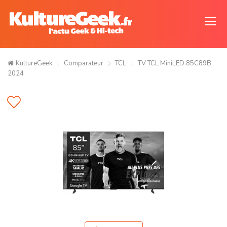
KultureGeek
Comparateur
TCL
TV TCL MiniLED 85C89B
2024