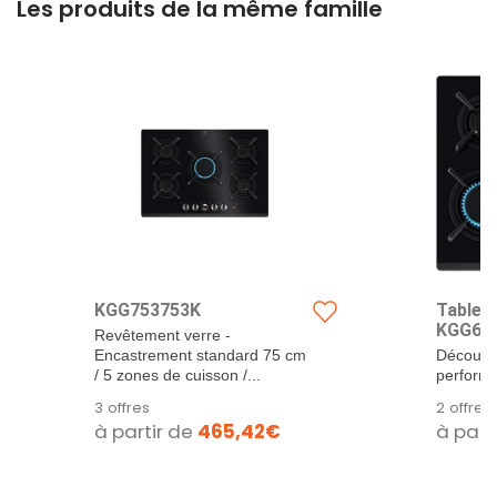
Les produits de la même famille
KGG753753K
Table 
KGG64
Revêtement verre -
Encastrement standard 75 cm
Découvre
/ 5 zones de cuisson /...
performa
ELECTR
3 offres
2 offres
à partir de
465,42€
à part