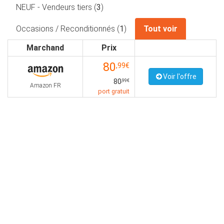
NEUF - Vendeurs tiers (
3
)
Occasions / Reconditionnés (
1
)
Tout voir
Marchand
Prix
80
,99€
Voir l'offre
80
,99€
Amazon FR
port gratuit