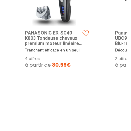
PANASONIC ER-SC40-
Panaso
K803 Tondeuse cheveux
UBC90E
premium moteur linéaire
Blu-ray
professionnel à puissance
2To, Di
Tranchant efficace en un seul
Découvre
constante
Récept
passage même sur les
divertis
4 offres
2 offres
3x DVB
cheveux les plus...
le...
à partir de
80,99€
à part
Tuner)