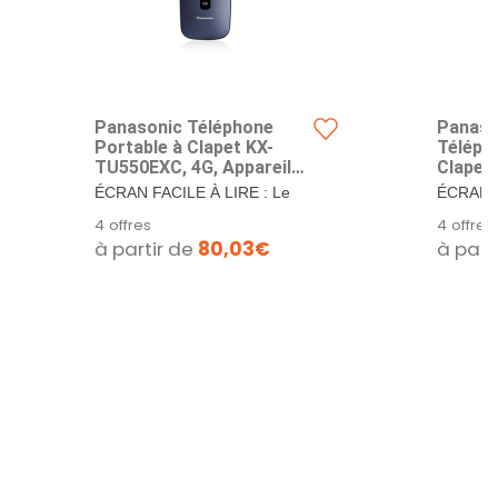
Panasonic Téléphone
Panaso
Portable à Clapet KX-
Téléph
TU550EXC, 4G, Appareil
Clapet,
Photo 1,2MP, Téléphone
1,2MP,
ÉCRAN FACILE À LIRE : Le
ÉCRAN F
Senior avec Grand Écran
2,8", 3
téléphone Panasonic KX-
télépho
4 offres
4 offres
2,8", 300 Heures
d'Auton
TU550 dispose...
TU550 di
à partir de
80,03€
à part
d'Autonomie en Veille,
Noir
Bleu