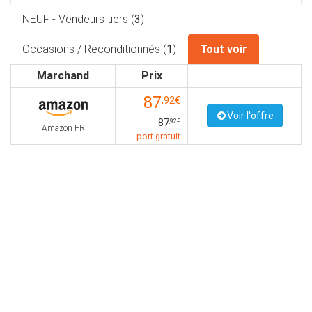
NEUF - Vendeurs tiers (
3
)
Occasions / Reconditionnés (
1
)
Tout voir
Marchand
Prix
87
,92€
Voir l'offre
87
,92€
Amazon FR
port gratuit