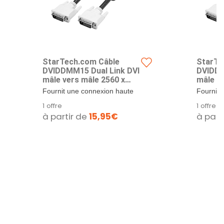
StarTech.com Câble
StarTe
DVIDDMM15 Dual Link DVI
DVIDDM
mâle vers mâle 2560 x
mâle ve
1600 DVI-D pour écran
1600 D
Fournit une connexion haute
Fournit 
d'ordinateur, câble DVI,
d'ordin
vitesse cristalline aux
vitesse c
1 offre
1 offre
câble vidéo
câble v
appareils...
appareils
à partir de
15,95€
à part