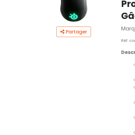
Pr
Gâ
Marq
Partager
Réf. co
Descr