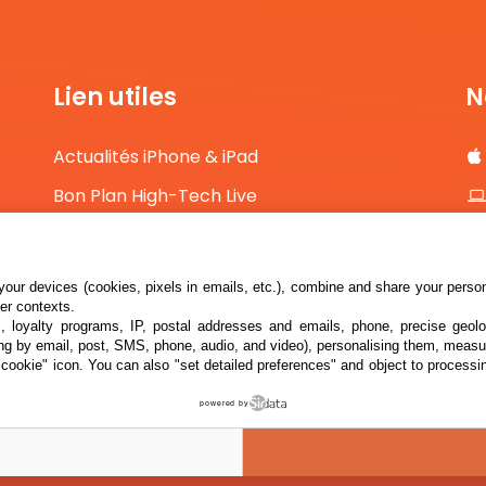
Lien utiles
N
Actualités iPhone & iPad
Bon Plan High-Tech Live
Comparateur de prix High-Tech
Contact
our devices (cookies, pixels in emails, etc.), combine and share your persona
her contexts.
s, loyalty programs, IP, postal addresses and emails, phone, precise geolo
ng by email, post, SMS, phone, audio, and video), personalising them, measu
"cookie" icon
. You can also "set detailed preferences" and object to processin
powered by
026 i2CMedia