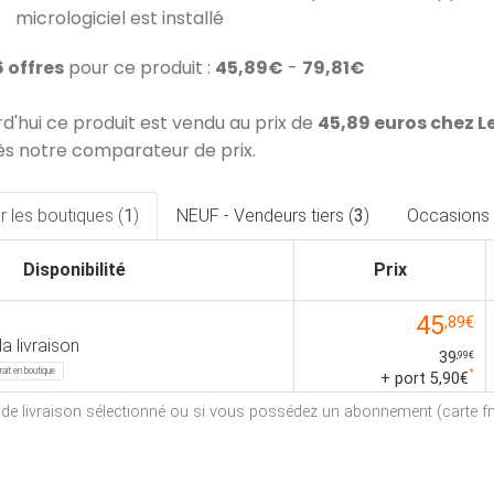
micrologiciel est installé
6 offres
pour ce produit :
45,89€
-
79,81€
rd'hui ce produit est vendu au prix de
45,89 euros chez L
ès notre comparateur de prix.
 les boutiques (
1
)
NEUF - Vendeurs tiers (
3
)
Occasions 
Disponibilité
Prix
45
,89€
la livraison
39
,99€
rait en boutique
*
+ port 5,90€
e de livraison sélectionné ou si vous possédez un abonnement (carte fna