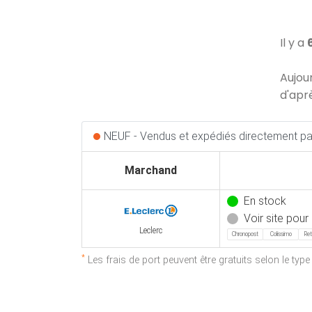
Il y a
Aujou
d'apr
NEUF - Vendus et expédiés directement par
Marchand
En stock
Voir site pour 
Leclerc
Chronopost
Colissimo
Ret
*
Les frais de port peuvent être gratuits selon le typ