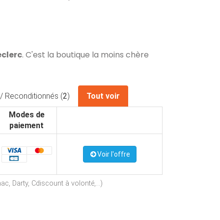
eclerc
. C'est la boutique la moins chère
/ Reconditionnés (
2
)
Tout voir
Modes de
paiement
Voir l'offre
c, Darty, Cdiscount à volonté,...)