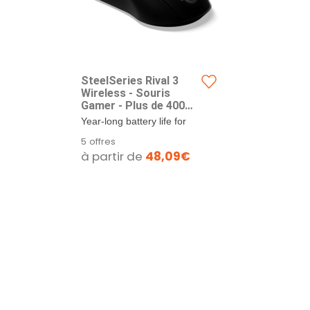
SteelSeries Rival 3
Wireless - Souris
Gamer - Plus de 400
Heures d'autonomie -
Year-long battery life for
Dual Wireless 2,4 GHz
over 400+ hours of
5 offres
et Bluetooth 5.0-60
uninterrupted use with...
à partir de
48,09€
Millions de clics Noir