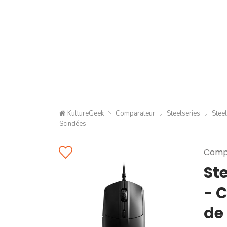
KultureGeek
Comparateur
Steelseries
Stee
Scindées
Compa
Ste
- 
de