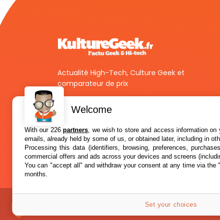
Actualité High-Tech, Culture Geek et
comparateur de prix
Welcome
With our 226
partners
, we wish to store and access information on y
emails, already held by some of us, or obtained later, including in ot
Processing this data (identifiers, browsing, preferences, purchase
commercial offers and ads across your devices and screens (includi
You can "accept all" and withdraw your consent at any time via the 
months.
Set your choices
A propos
Confidentialité
© 2012-2