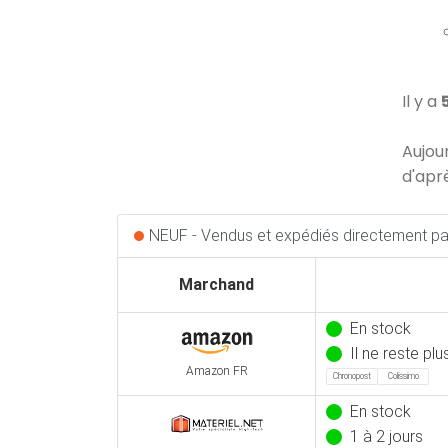
Il y a
Aujou
d'apr
NEUF - Vendus et expédiés directement par
Marchand
En stock
Il ne reste pl
Amazon FR
Chronopost
Colissimo
En stock
1 à 2 jours