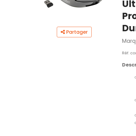
Ul
Pr
Du
Partager
Marq
Réf. co
Descr