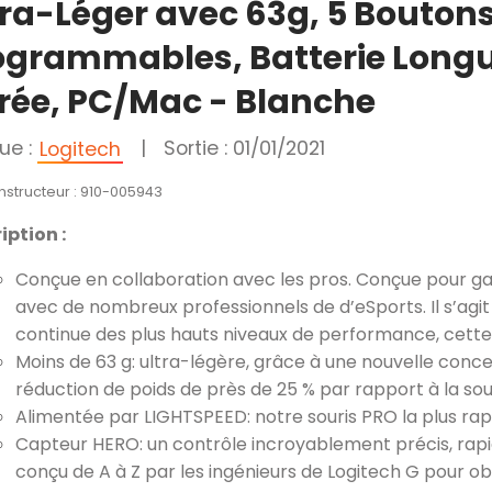
tra-Léger avec 63g, 5 Bouton
ogrammables, Batterie Long
rée, PC/Mac - Blanche
ue :
|
Sortie : 01/01/2021
Logitech
nstructeur : 910-005943
iption :
Conçue en collaboration avec les pros. Conçue pour g
avec de nombreux professionnels de d’eSports. Il s’ag
continue des plus hauts niveaux de performance, cette
Moins de 63 g: ultra-légère, grâce à une nouvelle con
réduction de poids de près de 25 % par rapport à la sou
Alimentée par LIGHTSPEED: notre souris PRO la plus rapid
Capteur HERO: un contrôle incroyablement précis, rap
conçu de A à Z par les ingénieurs de Logitech G pour o