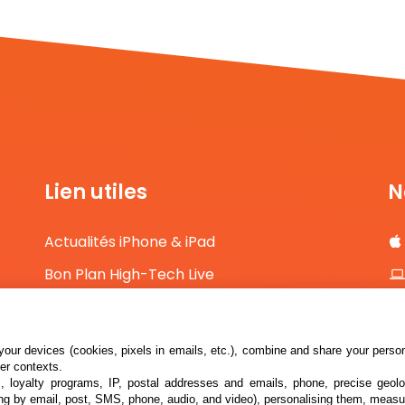
Lien utiles
N
Actualités iPhone & iPad
Bon Plan High-Tech Live
Comparateur de prix High-Tech
Contact
our devices (cookies, pixels in emails, etc.), combine and share your persona
her contexts.
s, loyalty programs, IP, postal addresses and emails, phone, precise geolo
ng by email, post, SMS, phone, audio, and video), personalising them, measu