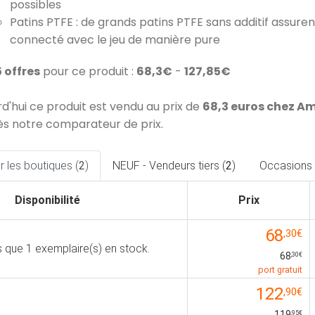
possibles
Patins PTFE : de grands patins PTFE sans additif assure
connecté avec le jeu de manière pure
5 offres
pour ce produit :
68,3€
-
127,85€
rd'hui ce produit est vendu au prix de
68,3 euros chez A
ès notre comparateur de prix.
 les boutiques (
2
)
NEUF - Vendeurs tiers (
2
)
Occasions 
Disponibilité
Prix
68
,30€
us que 1 exemplaire(s) en stock.
68
,30€
port gratuit
122
,90€
119
,95€