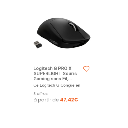
Logitech G PRO X
SUPERLIGHT Souris
Gaming sans Fil,
Capteur Gaming HERO
Ce Logitech G Conçue en
25K, 25 600 PPP, Ultra-
collaboration avec les
3 offres
Léger avec 63g, 5
meilleurs joueurs...
à partir de
47,42€
Boutons
Programmables,
Batterie Longue Durée,
PC/Mac - Noire