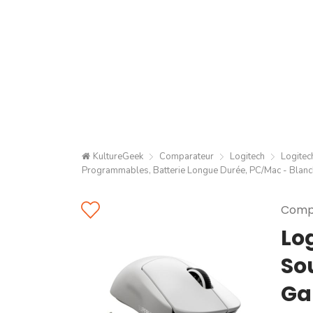
KultureGeek
Comparateur
Logitech
Logitec
Programmables, Batterie Longue Durée, PC/Mac - Blan
Compa
Lo
So
Ga