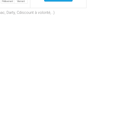
Prélèvement
Virement
c, Darty, Cdiscount à volonté,...)