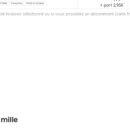
t Relais
Transporteur
Retrait en boutique
*
+ port 2,95€
e de livraison sélectionné ou si vous possédez un abonnement (carte fna
mille