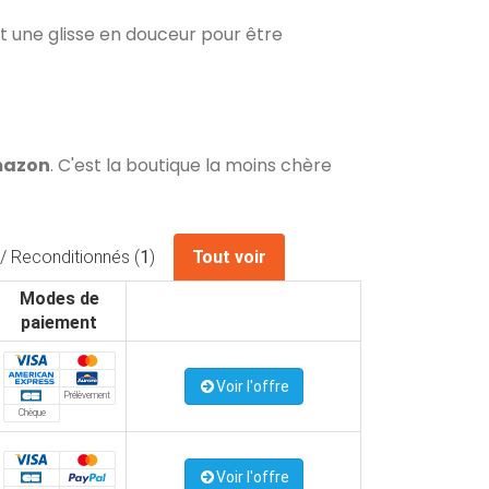
nt une glisse en douceur pour être
mazon
. C'est la boutique la moins chère
/ Reconditionnés (
1
)
Tout voir
Modes de
paiement
Voir l'offre
Prélèvement
Chèque
Voir l'offre