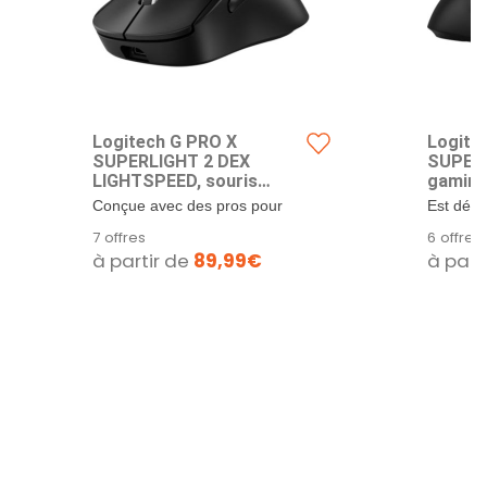
Logitech G PRO X
Logite
SUPERLIGHT 2 DEX
SUPERL
LIGHTSPEED, souris
gaming 
gaming sans fil
Conçue avec des pros pour
Est dés
gagner : Conçue avec les
meilleur
7 offres
6 offres
meilleurs...
d’interro
à partir de
89,99€
à part