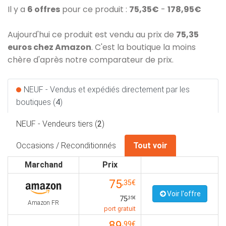
Il y a
6 offres
pour ce produit :
75,35€
-
178,95€
Aujourd'hui ce produit est vendu au prix de
75,35
euros chez Amazon
. C'est la boutique la moins
chère d'après notre comparateur de prix.
NEUF - Vendus et expédiés directement par les
boutiques (
4
)
NEUF - Vendeurs tiers (
2
)
Occasions / Reconditionnés
Tout voir
Marchand
Prix
75
,35€
Voir l'offre
75
,35€
Amazon FR
port gratuit
89
,99€