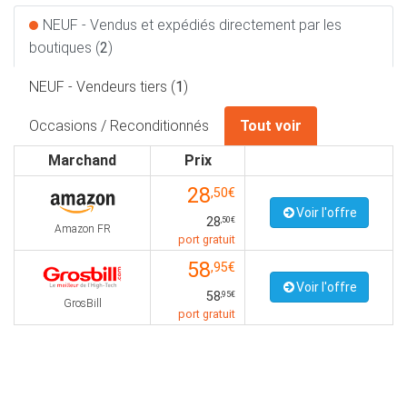
NEUF - Vendus et expédiés directement par les
boutiques (
2
)
NEUF - Vendeurs tiers (
1
)
Occasions / Reconditionnés
Tout voir
Marchand
Prix
28
,50€
Voir l'offre
28
,50€
Amazon FR
port gratuit
58
,95€
Voir l'offre
58
,95€
GrosBill
port gratuit