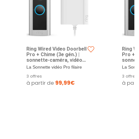
Ring Wired Video Doorbell
Ring Wi
Pro + Chime (3e gén.) |
Pro + C
sonnette-caméra, vidéo
sonnet
HD 1536p, plan moyen,
HD 153
La Sonnette vidéo Pro filaire
La Sonne
détection de mouvements
détect
extérieure Ring (Video
extérieu
3 offres
3 offres
3D avec adaptateur
3D ave
Doorbell Pro 2)...
Doorbell 
à partir de
99,99€
à part
secteur | Essai de 30 jours
secteur
à Ring Home
à Ring