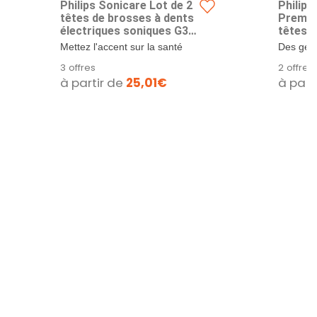
Philips Sonicare Lot de 2
Philips
têtes de brosses à dents
Premiu
électriques soniques G3
têtes d
Premium Gum Care pour
de rech
Mettez l'accent sur la santé
Des genc
la santé des dents et des
blanc, 
des gencives : Avec la tête de
plus sai
3 offres
2 offres
gencives, Blanc (Modèle
brosse...
semaines
à partir de
25,01€
à part
HX9054/17)