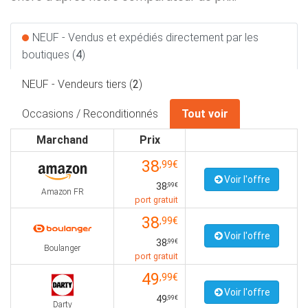
NEUF - Vendus et expédiés directement par les
boutiques (
4
)
NEUF - Vendeurs tiers (
2
)
Occasions / Reconditionnés
Tout voir
Marchand
Prix
38
,99€
Voir l'offre
38
,99€
Amazon FR
port gratuit
38
,99€
Voir l'offre
38
,99€
Boulanger
port gratuit
49
,99€
Voir l'offre
49
,99€
Darty