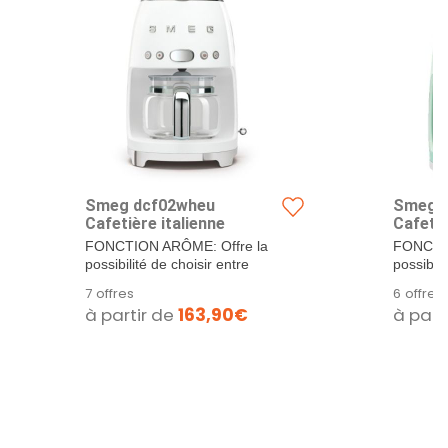
Smeg dcf02wheu
Smeg d
Cafetière italienne
Cafetiè
FONCTION ARÔME: Offre la
FONCTIO
possibilité de choisir entre
possibili
deux degrés...
deux deg
7 offres
6 offres
à partir de
163,90€
à part