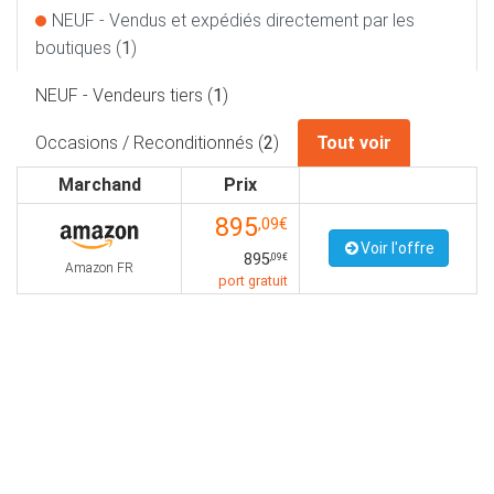
NEUF - Vendus et expédiés directement par les
boutiques (
1
)
NEUF - Vendeurs tiers (
1
)
Occasions / Reconditionnés (
2
)
Tout voir
Marchand
Prix
895
,09€
Voir l'offre
895
,09€
Amazon FR
port gratuit