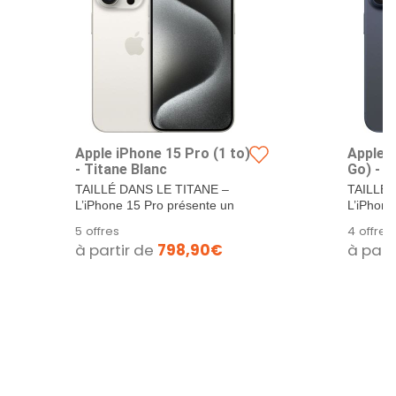
Apple iPhone 15 Pro (1 to)
Apple 
- Titane Blanc
Go) - T
TAILLÉ DANS LE TITANE –
TAILLÉ 
L’iPhone 15 Pro présente un
L’iPhone
design en...
design e
5 offres
4 offres
à partir de
798,90€
à part