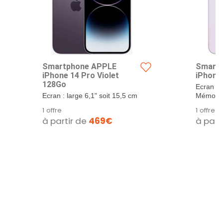
Smartphone APPLE
Smart
iPhone 14 Pro Violet
iPhone
128Go
Ecran : l
Ecran : large 6,1" soit 15,5 cm
Mémoire 
Mémoire interne : 128 Go
1 offre
1 offre
à partir de
469€
à part