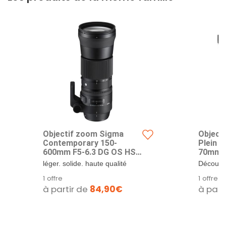
Objectif zoom Sigma
Objecti
Contemporary 150-
Plein 
600mm F5-6.3 DG OS HSM
70mm F
C Nikon
Sony E
léger. solide. haute qualité
Découvre
optique. Filtre.
photogra
1 offre
1 offre
Sigma 2
à partir de
84,90€
à part