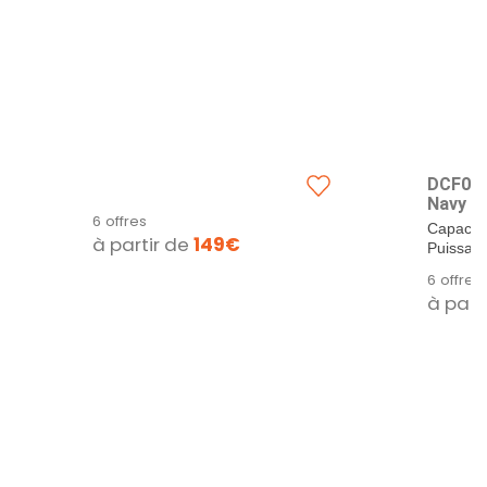
DCF02N
Navy
6 offres
Capacité 
à partir de
149€
Puissanc
Système.
6 offres
à part