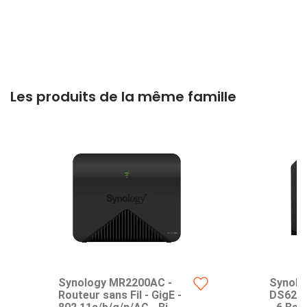
Les produits de la même famille
Synology MR2200AC -
Synolo
Routeur sans Fil - GigE -
DS620s