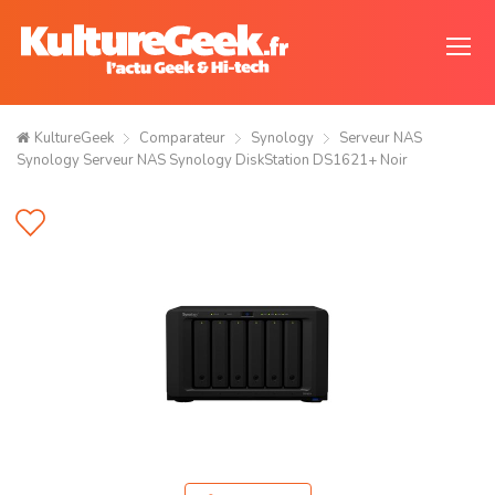
KultureGeek
Comparateur
Synology
Serveur NAS
Synology Serveur NAS Synology DiskStation DS1621+ Noir