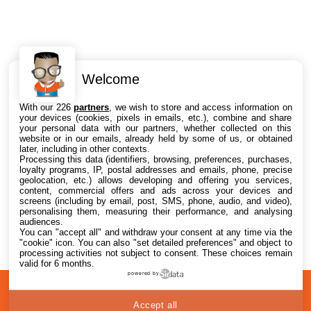
Welcome
Intéressant ? Partagez !
With our 226
partners
, we wish to store and access information on
your devices (cookies, pixels in emails, etc.), combine and share
your personal data with our partners, whether collected on this
website or in our emails, already held by some of us, or obtained
later, including in other contexts.
Processing this data (identifiers, browsing, preferences, purchases,
loyalty programs, IP, postal addresses and emails, phone, precise
geolocation, etc.) allows developing and offering you services,
content, commercial offers and ads across your devices and
screens (including by email, post, SMS, phone, audio, and video),
personalising them, measuring their performance, and analysing
audiences.
You can "accept all" and withdraw your consent at any time via the
"cookie" icon
. You can also "set detailed preferences" and object to
processing activities not subject to consent. These choices remain
valid for 6 months.
powered by
A
Confidentialité
© 2012-2026
Accept all
propos
i2CMedia