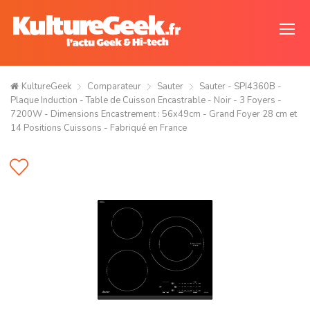
KultureGeek
Comparateur
Sauter
Sauter - SPI4360B -
Plaque Induction - Table de Cuisson Encastrable - Noir - 3 Foyers -
7200W - Dimensions Encastrement : 56x49cm - Grand Foyer 28 cm et
14 Positions Cuissons - Fabriqué en France