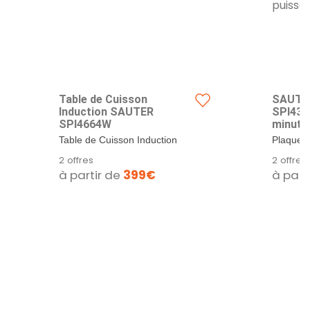
Table de Cuisson
SAUTER
Induction SAUTER
SPI4367
SPI4664W
minuter
7200w
Table de Cuisson Induction
Plaque d
SAUTER SPI4664W - Table
foyers. 
2 offres
2 offres
induction - 4...
et 3600W
à partir de
399€
à part