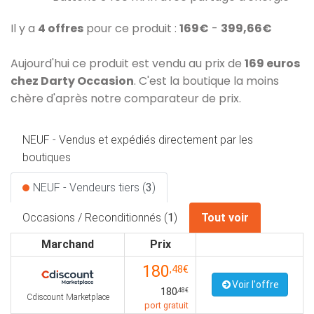
Il y a
4 offres
pour ce produit :
169€
-
399,66€
Aujourd'hui ce produit est vendu au prix de
169 euros
chez Darty Occasion
. C'est la boutique la moins
chère d'après notre comparateur de prix.
NEUF - Vendus et expédiés directement par les
boutiques
NEUF - Vendeurs tiers (
3
)
Occasions / Reconditionnés (
1
)
Tout voir
Marchand
Prix
180
,48€
Voir l'offre
180
,48€
Cdiscount Marketplace
port gratuit