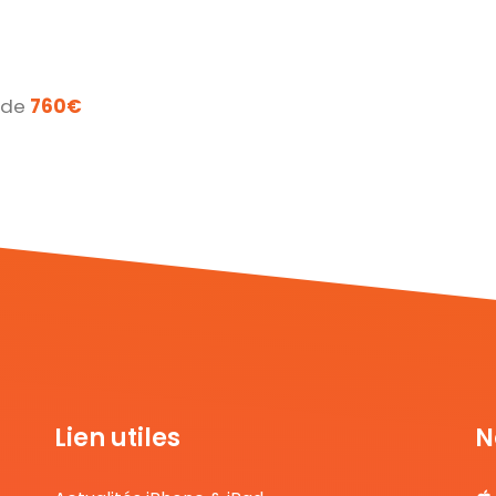
r de
760€
Lien utiles
N