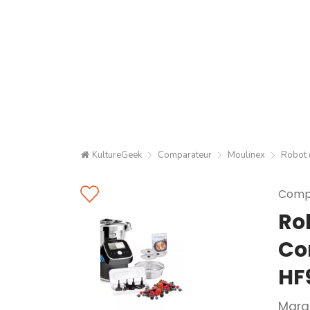
KultureGeek
Comparateur
Moulinex
Robot 
Compa
Ro
Co
HF
Marq