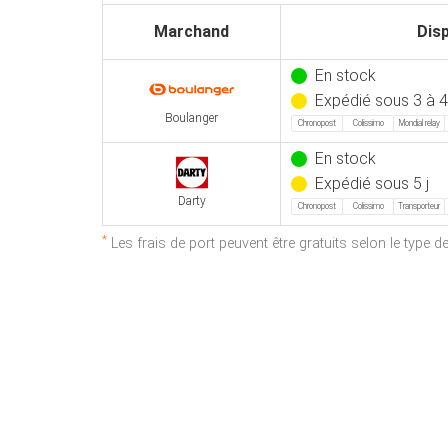
Marchand
Disp
En stock
Expédié sous 3 à 4
Boulanger
Chronopost
Colissimo
Mondial relay
En stock
Expédié sous 5 j
Darty
Chronopost
Colissimo
Transporteur
*
Les frais de port peuvent être gratuits selon le type 