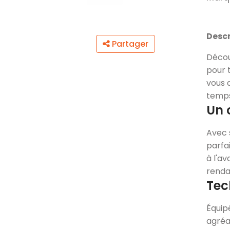
Descr
Partager
Décou
pour t
vous 
temps
Un 
Avec
parfa
à l'a
renda
Tec
Équipé
agréa