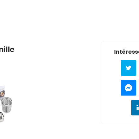
ille
Intéress