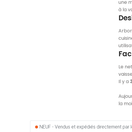
une mu
à la 
Des
Arbor
cuisi
utilis
Faci
Le ne
vaiss
Il y a
Aujou
la mo
NEUF - Vendus et expédiés directement par l