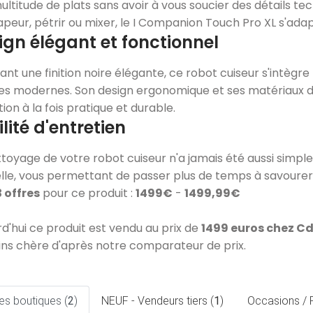
ltitude de plats sans avoir à vous soucier des détails tec
vapeur, pétrir ou mixer, le I Companion Touch Pro XL s'ada
ign élégant et fonctionnel
ant une finition noire élégante, ce robot cuiseur s'intèg
nes modernes. Son design ergonomique et ses matériaux d
ation à la fois pratique et durable.
lité d'entretien
ttoyage de votre robot cuiseur n'a jamais été aussi simpl
elle, vous permettant de passer plus de temps à savourer
3 offres
pour ce produit :
1499€
-
1499,99€
rd'hui ce produit est vendu au prix de
1499 euros chez C
ins chère d'après notre comparateur de prix.
es boutiques (
2
)
NEUF - Vendeurs tiers (
1
)
Occasions / 