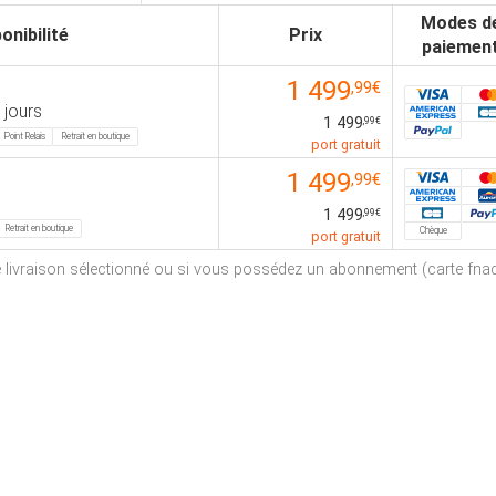
Modes d
onibilité
Prix
paiemen
1 499
,99€
 jours
1 499
,99€
Point Relais
Retrait en boutique
port gratuit
1 499
,99€
1 499
,99€
Retrait en boutique
Chèque
port gratuit
de livraison sélectionné ou si vous possédez un abonnement (carte fnac, 