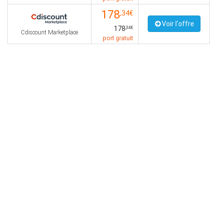
178
,34€
Voir l'offre
178
,34€
Cdiscount Marketplace
port gratuit