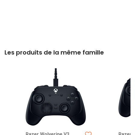
Les produits de la même famille
Razer Wolverine V3
Razer 