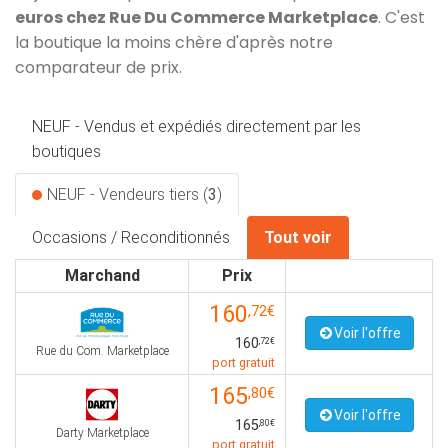
euros chez Rue Du Commerce Marketplace
. C'est
la boutique la moins chère d'après notre
comparateur de prix.
NEUF - Vendus et expédiés directement par les
boutiques
NEUF - Vendeurs tiers (
3
)
Occasions / Reconditionnés
Tout voir
Marchand
Prix
160
,72€
Voir l'offre
160
,72€
Rue du Com. Marketplace
port gratuit
165
,80€
Voir l'offre
165
,80€
Darty Marketplace
port gratuit