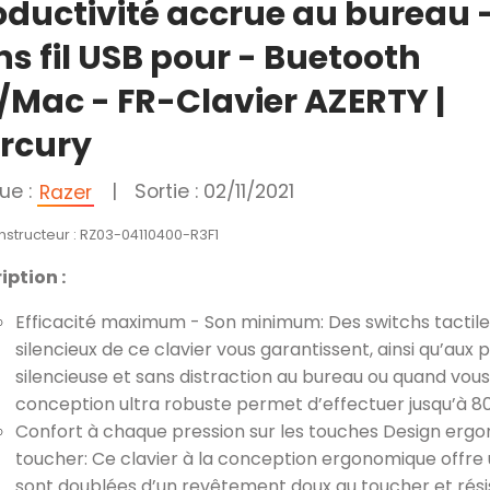
oductivité accrue au bureau 
ns fil USB pour - Buetooth
/Mac - FR-Clavier AZERTY |
rcury
ue :
|
Sortie : 02/11/2021
Razer
nstructeur : RZ03-04110400-R3F1
iption :
Efficacité maximum - Son minimum: Des switchs tactile
silencieux de ce clavier vous garantissent, ainsi qu’au
silencieuse et sans distraction au bureau ou quand vous 
conception ultra robuste permet d’effectuer jusqu’à 80
Confort à chaque pression sur les touches Design er
toucher: Ce clavier à la conception ergonomique offre 
sont doublées d’un revêtement doux au toucher et résis