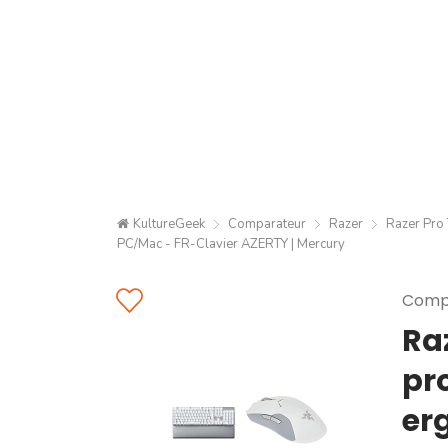
KultureGeek
Comparateur
Razer
Razer Pro 
PC/Mac - FR-Clavier AZERTY | Mercury
Compa
Raz
pro
er