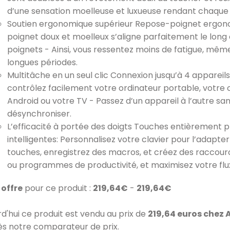
d’une sensation moelleuse et luxueuse rendant chaque
Soutien ergonomique supérieur Repose-poignet ergonom
poignet doux et moelleux s’aligne parfaitement le long c
poignets - Ainsi, vous ressentez moins de fatigue, mêm
longues périodes.
Multitâche en un seul clic Connexion jusqu’à 4 apparei
contrôlez facilement votre ordinateur portable, votre 
Android ou votre TV - Passez d’un appareil à l’autre 
désynchroniser.
L’efficacité à portée des doigts Touches entièreme
intelligentes: Personnalisez votre clavier pour l’adapter
touches, enregistrez des macros, et créez des raccourc
ou programmes de productivité, et maximisez votre flux
1 offre
pour ce produit :
219,64€
-
219,64€
rd'hui ce produit est vendu au prix de
219,64 euros chez
ès notre comparateur de prix.