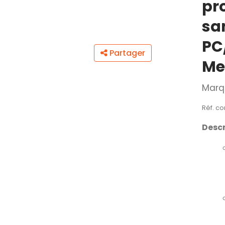
pr
sa
PC
Partager
Me
Marq
Réf. co
Descr