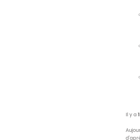
Il y a
Aujou
d'apr