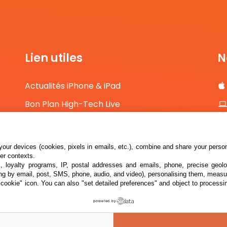
Lien utiles
N
Actualités iPhone & iPad
Bon Plan High-Tech Live
Comparateur de prix High-Tech
Contact
our devices (cookies, pixels in emails, etc.), combine and share your persona
her contexts.
s, loyalty programs, IP, postal addresses and emails, phone, precise geolo
ng by email, post, SMS, phone, audio, and video), personalising them, measu
"cookie" icon
. You can also "set detailed preferences" and object to processin
powered by