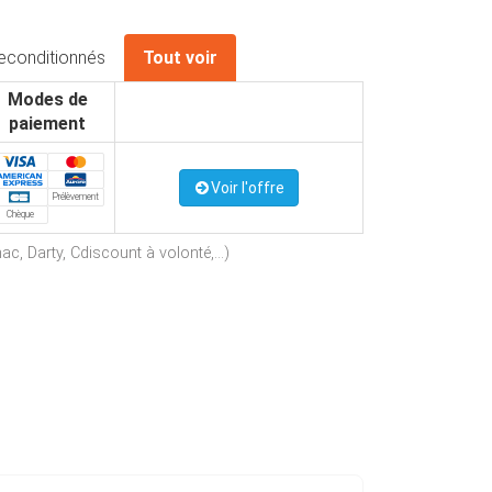
econditionnés
Tout voir
Modes de
paiement
Voir l'offre
Prélèvement
Chèque
c, Darty, Cdiscount à volonté,...)