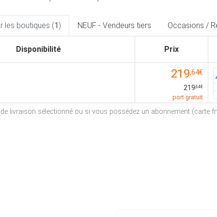
 les boutiques (
1
)
NEUF - Vendeurs tiers
Occasions / R
Disponibilité
Prix
219
,64€
219
,64€
port gratuit
e de livraison sélectionné ou si vous possédez un abonnement (carte fna