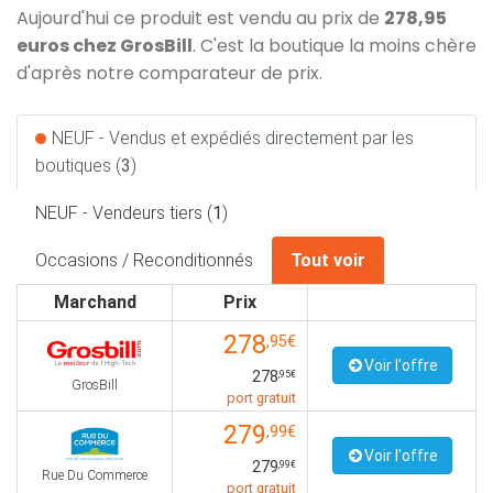
Aujourd'hui ce produit est vendu au prix de
278,95
euros chez GrosBill
. C'est la boutique la moins chère
d'après notre comparateur de prix.
NEUF - Vendus et expédiés directement par les
boutiques (
3
)
NEUF - Vendeurs tiers (
1
)
Occasions / Reconditionnés
Tout voir
Marchand
Prix
278
,95€
Voir l'offre
278
,95€
GrosBill
port gratuit
279
,99€
Voir l'offre
279
,99€
Rue Du Commerce
port gratuit