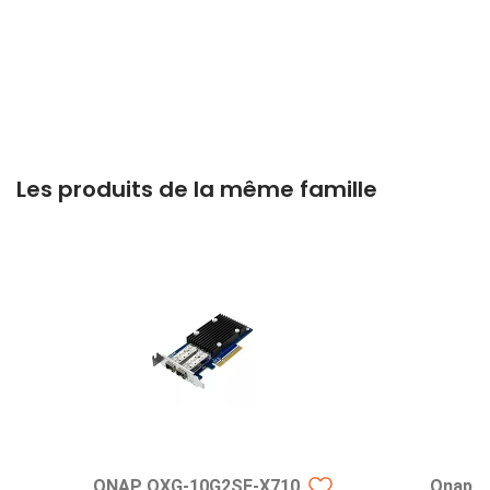
Les produits de la même famille
QNAP QXG-10G2SF-X710
Qnap T