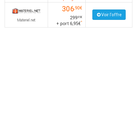
306
,90€
Voir l'offre
299
,95€
Materiel.net
*
+ port 6,95€