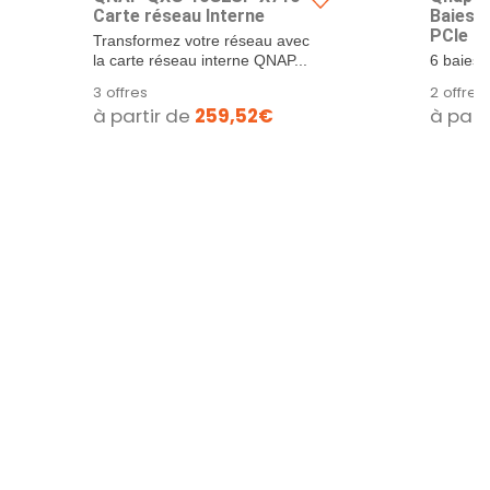
Carte réseau Interne
Baies, 
PCIe G
Transformez votre réseau avec
la carte réseau interne QNAP...
6 baies 
SATA 6 G
3 offres
2 offres
baies SS
à partir de
259,52€
à part