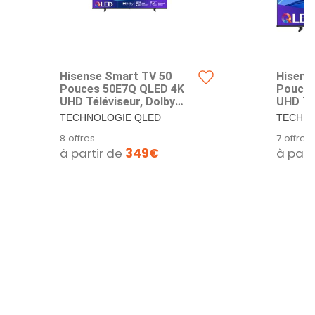
Hisense Smart TV 50
Hisens
Pouces 50E7Q QLED 4K
Pouces
UHD Téléviseur, Dolby
UHD Tél
Vision Atmos, Mode
Vision
TECHNOLOGIE QLED
TECHNO
Sport IA MEMC, HDR,
Sport 
(QUANTUM DOT) : Entrez
(QUANTU
8 offres
7 offres
VIDAA avec Youtube,
VIDAA 
dans un monde de couleurs...
un monde
à partir de
349€
à part
Netflix, Disney+, Canal +,
Netflix
Commande vocale Alexa
Comman