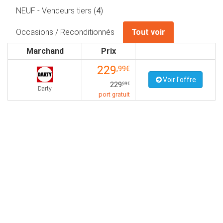
NEUF - Vendeurs tiers (
4
)
Occasions / Reconditionnés
Tout voir
Marchand
Prix
229
,99€
Voir l'offre
229
,99€
Darty
port gratuit