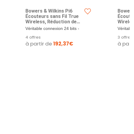
Bowers & Wilkins Pi6
Bowers 
Écouteurs sans Fil True
Écouteu
Wireless, Réduction de
Wireles
Bruit, Bluetooth, aptX,
Bruit, 
Véritable connexion 24 bits -
Véritabl
Microphones Intégrés -
Microp
Véritable performance audio
Véritabl
4 offres
3 offres
Gris Nuage
Bleu Gl
haute...
haute...
à partir de
192,37€
à part