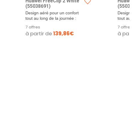
Huawei FreeClip 2 White
Huawei 
(55038691)
(55038
Design aéré pour un confort
Design a
tout au long de la journée :
tout au l
avec une...
avec une
7 offres
7 offres
à partir de
139,86€
à part