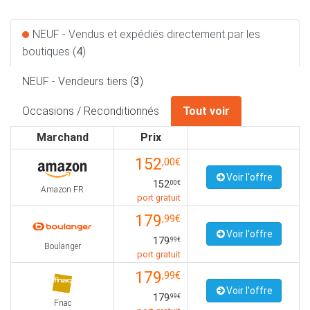
NEUF - Vendus et expédiés directement par les
boutiques (
4
)
NEUF - Vendeurs tiers (
3
)
Occasions / Reconditionnés
Tout voir
Marchand
Prix
152
,00€
Voir l'offre
152
,00€
Amazon FR
port gratuit
179
,99€
Voir l'offre
179
,99€
Boulanger
port gratuit
179
,99€
Voir l'offre
179
,99€
Fnac