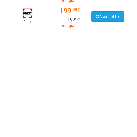
port gratuit
199
,99€
Voir l'offre
199
,99€
Darty
port gratuit