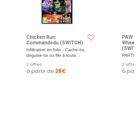
Chicken Run:
PAW Pa
Commandodu (SWITCH)
Wheels
(SWIT
Infiltration en folie - Cache-toi,
déguise-toi ou file à toute...
PARTICI
CHAMPI
2 offres
2 offres
NOUVEA
à partir de
28€
à part
joue avec