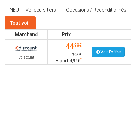
NEUF - Vendeurs tiers
Occasions / Reconditionnés
Tout voir
Marchand
Prix
44
,98€
Voir l'offre
39
,99€
Cdiscount
*
+ port 4,99€