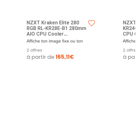
NZXT Kraken Elite 280
NZXT K
RGB RL-KR28E-B1 280mm
KR240-
AIO CPU Cooler
CPU Co
Customizable 2.36" LCD
1.54" L
Affiche ton image fixe ou ton
Affiche 
Display High Performance
Perfor
GIF animé préféré, surveille
surveille
2 offres
2 offres
Pump 2 x F140 RGB Core
F120 R
les...
à partir de
165,11€
à part
Fans Black