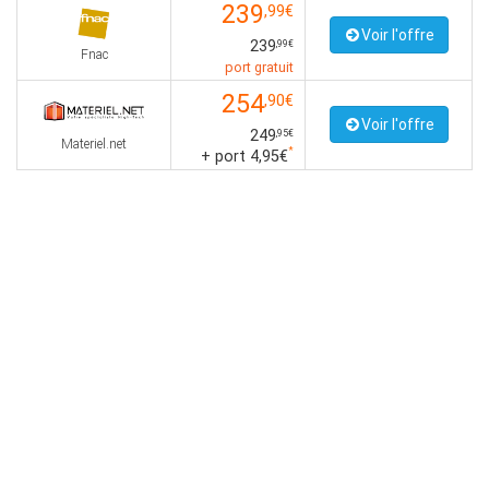
239
,99€
Voir l'offre
239
,99€
Fnac
port gratuit
254
,90€
Voir l'offre
249
,95€
Materiel.net
*
+ port 4,95€