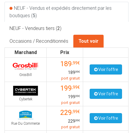
NEUF - Vendus et expédiés directement par les
boutiques (
5
)
NEUF - Vendeurs tiers (
2
)
Occasions / Reconditionnés
Tout voir
Marchand
Prix
189
,99€
Voir l'offre
189
,99€
GrosBill
port gratuit
199
,99€
Voir l'offre
199
,99€
Cybertek
port gratuit
229
,99€
Voir l'offre
229
,99€
Rue Du Commerce
port gratuit