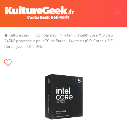
KultureGeek
Comparateur
Intel
Intel® Core™ Ultra 5
245KF processeur pour PC de Bureau 14 cœurs (6 P-Cores + 8 E-
Cores) jusqu'à 5,2 GHz