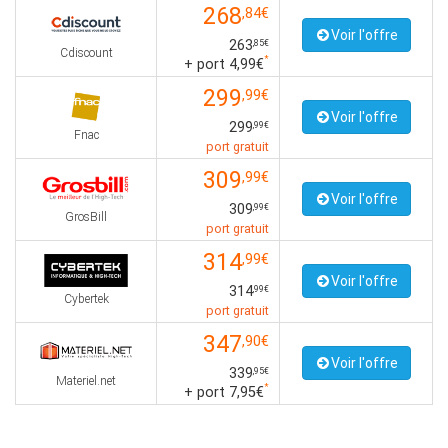
268
,84€
Voir l'offre
263
,85€
Cdiscount
*
+ port 4,99€
299
,99€
Voir l'offre
299
,99€
Fnac
port gratuit
309
,99€
Voir l'offre
309
,99€
GrosBill
port gratuit
314
,99€
Voir l'offre
314
,99€
Cybertek
port gratuit
347
,90€
Voir l'offre
339
,95€
Materiel.net
*
+ port 7,95€