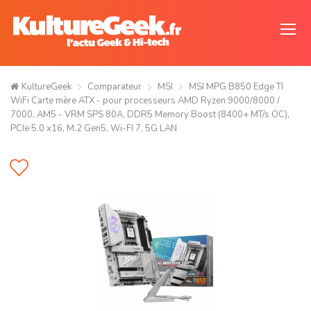
KultureGeek
Comparateur
MSI
MSI MPG B850 Edge TI
WiFi Carte mère ATX - pour processeurs AMD Ryzen 9000/8000 /
7000, AM5 - VRM SPS 80A, DDR5 Memory Boost (8400+ MT/s OC),
PCIe 5.0 x16, M.2 Gen5, Wi-FI 7, 5G LAN