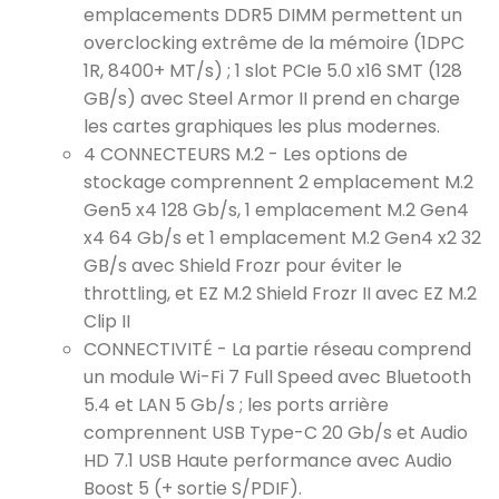
emplacements DDR5 DIMM permettent un
overclocking extrême de la mémoire (1DPC
1R, 8400+ MT/s) ; 1 slot PCIe 5.0 x16 SMT (128
GB/s) avec Steel Armor II prend en charge
les cartes graphiques les plus modernes.
4 CONNECTEURS M.2 - Les options de
stockage comprennent 2 emplacement M.2
Gen5 x4 128 Gb/s, 1 emplacement M.2 Gen4
x4 64 Gb/s et 1 emplacement M.2 Gen4 x2 32
GB/s avec Shield Frozr pour éviter le
throttling, et EZ M.2 Shield Frozr II avec EZ M.2
Clip II
CONNECTIVITÉ - La partie réseau comprend
un module Wi-Fi 7 Full Speed avec Bluetooth
5.4 et LAN 5 Gb/s ; les ports arrière
comprennent USB Type-C 20 Gb/s et Audio
HD 7.1 USB Haute performance avec Audio
Boost 5 (+ sortie S/PDIF).