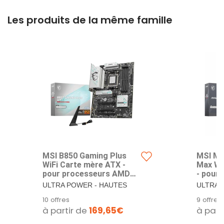
Les produits de la même famille
MSI B850 Gaming Plus
MSI M
WiFi Carte mère ATX -
Max Wi
pour processeurs AMD
- pour
Ryzen 9000/8000 / 7000,
Ryzen 
ULTRA POWER - HAUTES
ULTRA 
AM5 - DDR5 Memory
AM5 - 
PERFORMANCES POUR LES
PERFOR
10 offres
9 offres
Boost (8200+ MT/s OC),
DDR5 
DERNIERS PROCESSEURS
DERNIE
à partir de
169,65€
à part
PCIe 5.0 x16 & 4.0 x16, M.2
8400+M
RYZEN...
RYZEN..
Gen5, Wi-FI 7, 5G LAN
x16, M.