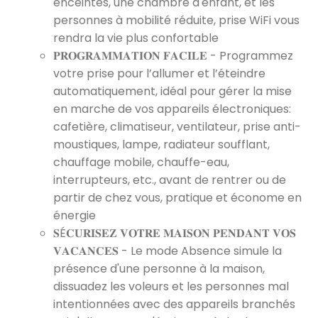
enceintes, une chambre d'enfant, et les
personnes à mobilité réduite, prise WiFi vous
rendra la vie plus confortable
𝐏𝐑𝐎𝐆𝐑𝐀𝐌𝐌𝐀𝐓𝐈𝐎𝐍 𝐅𝐀𝐂𝐈𝐋𝐄 - Programmez
votre prise pour l’allumer et l’éteindre
automatiquement, idéal pour gérer la mise
en marche de vos appareils électroniques:
cafetière, climatiseur, ventilateur, prise anti-
moustiques, lampe, radiateur soufflant,
chauffage mobile, chauffe-eau,
interrupteurs, etc., avant de rentrer ou de
partir de chez vous, pratique et économe en
énergie
𝐒É𝐂𝐔𝐑𝐈𝐒𝐄𝐙 𝐕𝐎𝐓𝐑𝐄 𝐌𝐀𝐈𝐒𝐎𝐍 𝐏𝐄𝐍𝐃𝐀𝐍𝐓 𝐕𝐎𝐒
𝐕𝐀𝐂𝐀𝐍𝐂𝐄𝐒 - Le mode Absence simule la
présence d'une personne à la maison,
dissuadez les voleurs et les personnes mal
intentionnées avec des appareils branchés