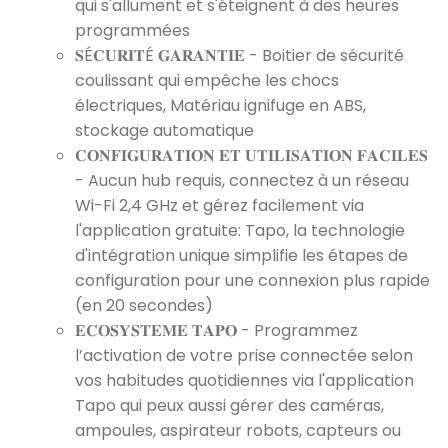
qui s'allument et s'éteignent à des heures
programmées
𝐒É𝐂𝐔𝐑𝐈𝐓É 𝐆𝐀𝐑𝐀𝐍𝐓𝐈𝐄 - Boitier de sécurité
coulissant qui empêche les chocs
électriques, Matériau ignifuge en ABS,
stockage automatique
𝐂𝐎𝐍𝐅𝐈𝐆𝐔𝐑𝐀𝐓𝐈𝐎𝐍 𝐄𝐓 𝐔𝐓𝐈𝐋𝐈𝐒𝐀𝐓𝐈𝐎𝐍 𝐅𝐀𝐂𝐈𝐋𝐄𝐒
- Aucun hub requis, connectez à un réseau
Wi-Fi 2,4 GHz et gérez facilement via
l'application gratuite: Tapo, la technologie
d'intégration unique simplifie les étapes de
configuration pour une connexion plus rapide
(en 20 secondes)
𝐄𝐂𝐎𝐒𝐘𝐒𝐓𝐄𝐌𝐄 𝐓𝐀𝐏𝐎 - Programmez
l’activation de votre prise connectée selon
vos habitudes quotidiennes via l'application
Tapo qui peux aussi gérer des caméras,
ampoules, aspirateur robots, capteurs ou