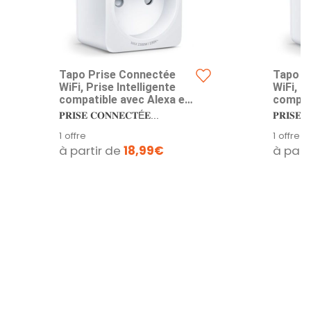
Tapo Prise Connectée
Tapo P
WiFi, Prise Intelligente
WiFi, P
compatible avec Alexa et
compati
Google Home, 10A Type E,
Google
𝐏𝐑𝐈𝐒𝐄 𝐂𝐎𝐍𝐍𝐄𝐂𝐓É𝐄...
𝐏𝐑𝐈𝐒𝐄 
Contrôler le radiateur, la
Contrôl
1 offre
1 offre
cafetière, la lampe à
cafetiè
à partir de
18,99€
à part
distance, aucun hub
distanc
requis, Tapo P100(FR) 2
requis,
Pack
Pack