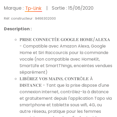
Marque :
|
Sortie : 15/06/2020
Tp-Link
Réf. constructeur : 9466302000
Description :
𝐏𝐑𝐈𝐒𝐄 𝐂𝐎𝐍𝐍𝐄𝐂𝐓É𝐄 𝐆𝐎𝐎𝐆𝐋𝐄 𝐇𝐎𝐌𝐄/𝐀𝐋𝐄𝐗𝐀
- Compatible avec Amazon Alexa, Google
Home et Siri Raccourcis pour la commande
vocale (non compatible avec HomeKit,
SmartLife et SmartThings, enceintes vendues
séparément)
𝐋𝐈𝐁É𝐑𝐄𝐙 𝐕𝐎𝐒 𝐌𝐀𝐈𝐍𝐒, 𝐂𝐎𝐍𝐓𝐑Ô𝐋𝐄 À
𝐃𝐈𝐒𝐓𝐀𝐍𝐂𝐄 - Tant que la prise dispose d'une
connexion internet, contrôlez-la à distance
et gratuitement depuis l'application Tapo via
smartphone et tablette sous wifi, 4G, ou
autre réseau, pratique pour les femmes