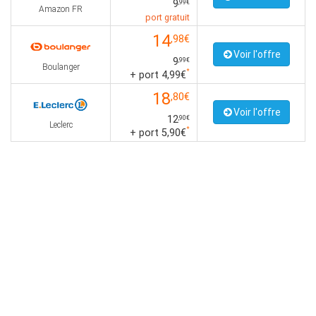
9
,99€
Amazon FR
port gratuit
14
,98€
Voir l'offre
9
,99€
Boulanger
*
+ port 4,99€
18
,80€
Voir l'offre
12
,90€
Leclerc
*
+ port 5,90€