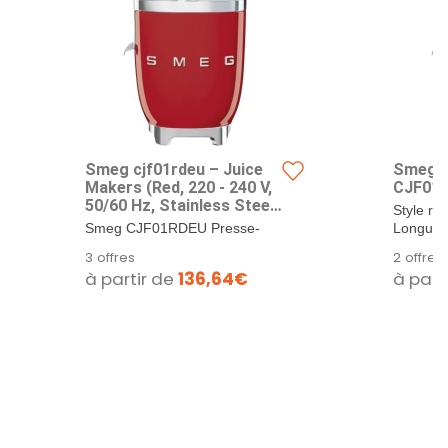
Smeg cjf01rdeu – Juice
Smeg 
Makers (Red, 220 ‐ 240 V,
CJF01B
50/60 Hz, Stainless Steel,
Style ré
aluminium, Plastic)
Smeg CJF01RDEU Presse-
Longueu
agrumes Rouge Découvrez
3 offres
2 offres
l'élégance et la...
à partir de
136,64€
à part