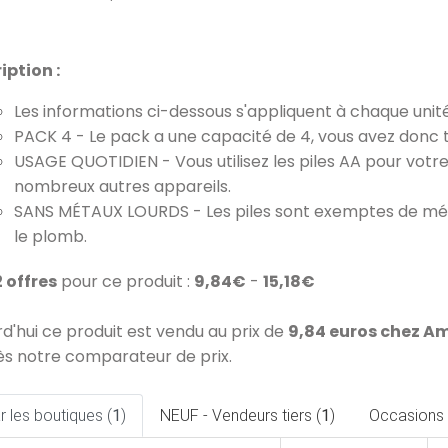
iption :
Les informations ci-dessous s'appliquent à chaque unit
PACK 4 - Le pack a une capacité de 4, vous avez donc t
USAGE QUOTIDIEN - Vous utilisez les piles AA pour vot
nombreux autres appareils.
SANS MÉTAUX LOURDS - Les piles sont exemptes de méta
le plomb.
2 offres
pour ce produit :
9,84€
-
15,18€
rd'hui ce produit est vendu au prix de
9,84 euros chez A
ès notre comparateur de prix.
 les boutiques (
1
)
NEUF - Vendeurs tiers (
1
)
Occasions 