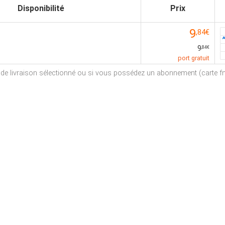
Disponibilité
Prix
9
,84€
9
,84€
port gratuit
e de livraison sélectionné ou si vous possédez un abonnement (carte fna