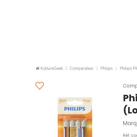
KultureGeek
Comparateur
Philips
Philips P
Compa
Phi
(Lo
Marq
Réf. co