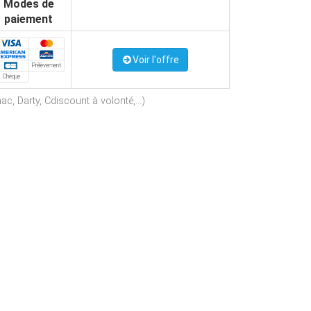
Modes de
paiement
Voir l'offre
Prélèvement
Chèque
c, Darty, Cdiscount à volonté,...)