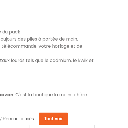
é du pack
oujours des piles à portée de main.
re télécommande, votre horloge et de
ux lourds tels que le cadmium, le kwik et
mazon
. C'est la boutique la moins chère
/ Reconditionnés
Tout voir